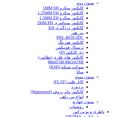
ستون دوم
کانکتور میکرو 1MM SH
کانکتور میکرو 1.25MM FH
کانکتور میکرو 1.5MM ZH
کانکتور مینیاتوری 2MM PH
کانکتور دزدگیری XH
پین هدر
PHL-BOX-IDC
کانکتور هوزینگ
ترمینال فونیکس
دی کانکتور(D)
کانکتور های فلزی (نظامی)
MiniUSB-MicroUSB
سوکت شبکه (RJ45)
ساتا
ستون سوم
کابل فلت (FLAT)
بردبورد
کانکتور واتر پروف (Waterproof)
انواع بین راهی
ستون چهارم
روشنایی
باطری و یو پی اس
باطری OPTIMA