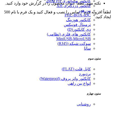
کانکتور مینیاتوری 2MM PH
نکته مهم: لطفا عنوان محصول را در گزارش خود وارد کنید.
کانکتور دزدگیری XH
پین هدر
لطفاً افزونه فرم 7 تماس را نصب و فعال کنید و یک فرم با نام 500
PHL-BOX-IDC
ایجاد کنید.
کانکتور هوزینگ
ترمینال فونیکس
دی کانکتور(D)
کانکتور های فلزی (نظامی)
MiniUSB-MicroUSB
سوکت شبکه (RJ45)
ساتا
ستون سوم
کابل فلت (FLAT)
بردبورد
کانکتور واتر پروف (Waterproof)
انواع بین راهی
ستون چهارم
روشنایی