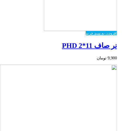
افزودن به سبد خرید
نر صاف PHD 2*11
9,900
تومان