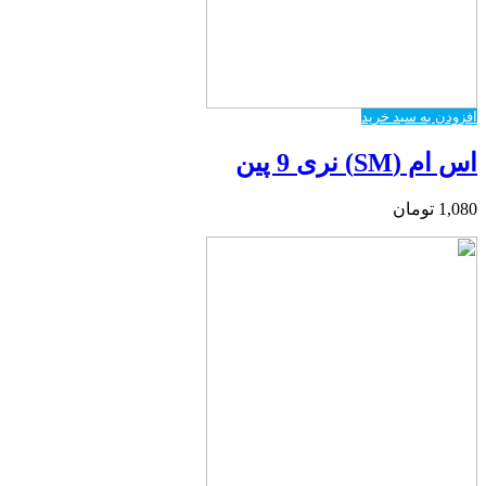
افزودن به سبد خرید
اس ام (SM) نری 9 پین
1,080
تومان