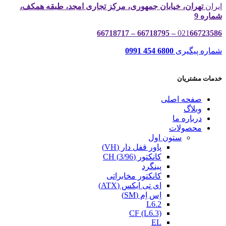
ایران
تهران، خیابان جمهوری، مرکز تجاری امجد، طبقه همکف،
شماره 9
021
66723586 – 66718795 – 66718717
شماره پیگیری
6800 454 0991
خدمات مشتریان
صفحه اصلی
وبلاگ
درباره ما
محصولات
ستون اول
پاور قفل دار (VH)
کانکتور (3/96) CH
پینگرد
کانکتور مخابراتی
ای تی ایکس (ATX)
اِس اِم (SM)
L6.2
CF (L6.3)
EL