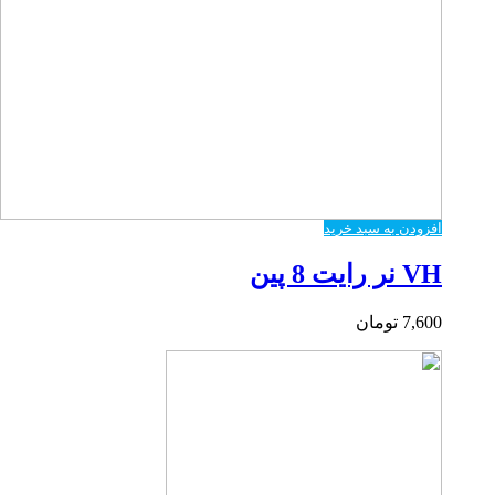
افزودن به سبد خرید
VH نر رایت 8 پین
7,600
تومان