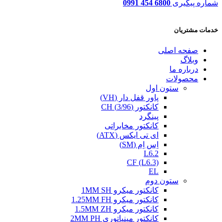
شماره پیگیری
6800 454 0991
خدمات مشتریان
صفحه اصلی
وبلاگ
درباره ما
محصولات
ستون اول
پاور قفل دار (VH)
کانکتور (3/96) CH
پینگرد
کانکتور مخابراتی
ای تی ایکس (ATX)
اِس اِم (SM)
L6.2
CF (L6.3)
EL
ستون دوم
کانکتور میکرو 1MM SH
کانکتور میکرو 1.25MM FH
کانکتور میکرو 1.5MM ZH
کانکتور مینیاتوری 2MM PH