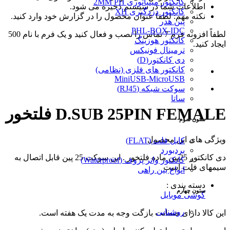
کانکتور مینیاتوری 2MM PH
اطلاعات شما در سیستم ذخیره می شود.
کانکتور دزدگیری XH
نکته مهم: لطفا عنوان محصول را در گزارش خود وارد کنید.
پین هدر
PHL-BOX-IDC
لطفاً افزونه فرم 7 تماس را نصب و فعال کنید و یک فرم با نام 500
کانکتور هوزینگ
ایجاد کنید.
ترمینال فونیکس
دی کانکتور(D)
کانکتور های فلزی (نظامی)
MiniUSB-MicroUSB
سوکت شبکه (RJ45)
ساتا
D.SUB 25PIN FEMALE فلتخور
ستون سوم
ویژگی های این محصول
کابل فلت (FLAT)
بردبورد
دی کانکتور 25پین ماده فلتخور . این سوکت 25 پین قابل اتصال به
کانکتور واتر پروف (Waterproof)
سیمهای فلت است
انواع بین راهی
دسته بندی :
ستون چهارم
گوشی موبایل
روشنایی
این کالا دارای ضمانت بازگت وجه به مدت یک هفته است.