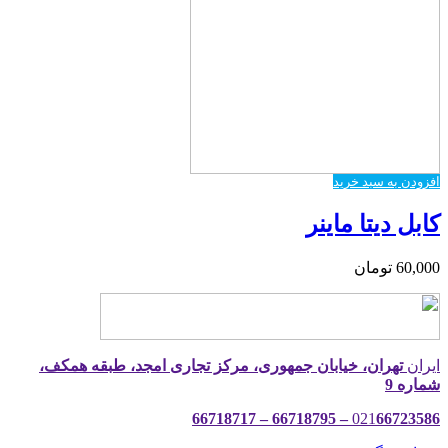
افزودن به سبد خرید
کابل دیتا ماینر
60,000
تومان
ایران
تهران، خیابان جمهوری، مرکز تجاری امجد، طبقه همکف،
شماره 9
021
66723586 – 66718795 – 66718717