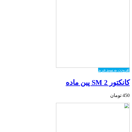
افزودن به سبد خرید
کانکتور SM 2 پین ماده
450
تومان