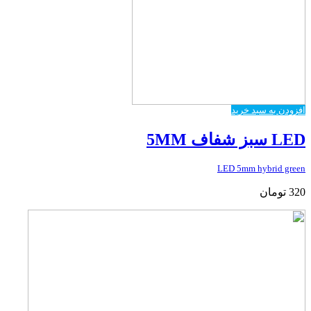
افزودن به سبد خرید
LED سبز شفاف 5MM
LED 5mm hybrid green
320
تومان