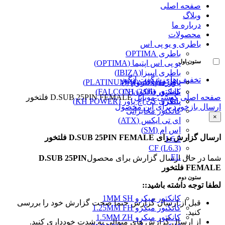
صفحه اصلی
وبلاگ
درباره ما
محصولات
باطری و یو پی اس
باطری OPTIMA
ستون اول
یو پی اس اپتیما (OPTIMA)
باطری ایبیزا(IBIZA)
تخفیف های شگفت انگیز
پاور قفل دار (VH)
باطری پلاتینیوم (PLATINUM)
کانکتور (3/96) CH
باطری فالکون(FALCON)
صفحه اصلی
گوشی موبایل
D.SUB 25PIN FEMALE فلتخور
پینگرد
باطری کی اچ پاور (KH POWER)
ارسال بازخورد برای این محصول
کانکتور مخابراتی
×
ای تی ایکس (ATX)
اِس اِم (SM)
ارسال گزارش برای D.SUB 25PIN FEMALE فلتخور
L6.2
CF (L6.3)
EL
شما در حال ارسال گزارش برای محصول
D.SUB 25PIN
FEMALE فلتخور
ستون دوم
لطفا توجه داشته باشید::
کانکتور میکرو 1MM SH
قبل از ارسال گزارش حتما صحت گزارش خود را بررسی
کانکتور میکرو 1.25MM FH
کنید.
کانکتور میکرو 1.5MM ZH
از ارسال گزارش های متوالی به شدت خودداری کنید.