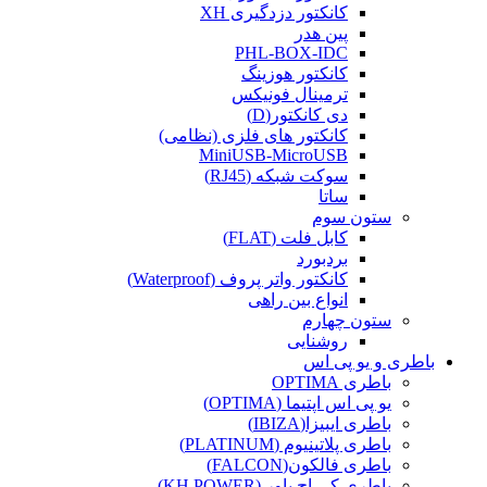
کانکتور دزدگیری XH
پین هدر
PHL-BOX-IDC
کانکتور هوزینگ
ترمینال فونیکس
دی کانکتور(D)
کانکتور های فلزی (نظامی)
MiniUSB-MicroUSB
سوکت شبکه (RJ45)
ساتا
ستون سوم
کابل فلت (FLAT)
بردبورد
کانکتور واتر پروف (Waterproof)
انواع بین راهی
ستون چهارم
روشنایی
باطری و یو پی اس
باطری OPTIMA
یو پی اس اپتیما (OPTIMA)
باطری ایبیزا(IBIZA)
باطری پلاتینیوم (PLATINUM)
باطری فالکون(FALCON)
باطری کی اچ پاور (KH POWER)