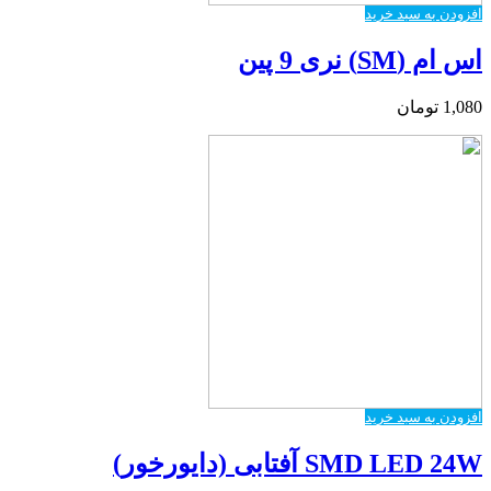
افزودن به سبد خرید
اس ام (SM) نری 9 پین
1,080
تومان
افزودن به سبد خرید
SMD LED 24W آفتابی (دایورخور)