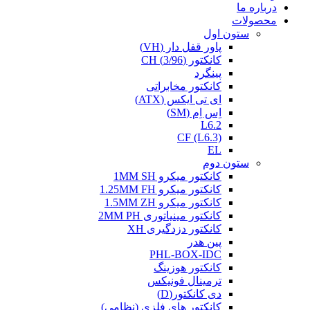
درباره ما
محصولات
ستون اول
پاور قفل دار (VH)
کانکتور (3/96) CH
پینگرد
کانکتور مخابراتی
ای تی ایکس (ATX)
اِس اِم (SM)
L6.2
CF (L6.3)
EL
ستون دوم
کانکتور میکرو 1MM SH
کانکتور میکرو 1.25MM FH
کانکتور میکرو 1.5MM ZH
کانکتور مینیاتوری 2MM PH
کانکتور دزدگیری XH
پین هدر
PHL-BOX-IDC
کانکتور هوزینگ
ترمینال فونیکس
دی کانکتور(D)
کانکتور های فلزی (نظامی)