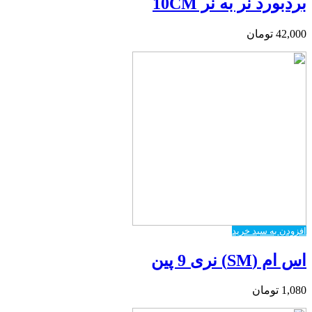
بردبورد نر به نر 10CM
42,000
تومان
افزودن به سبد خرید
اس ام (SM) نری 9 پین
1,080
تومان