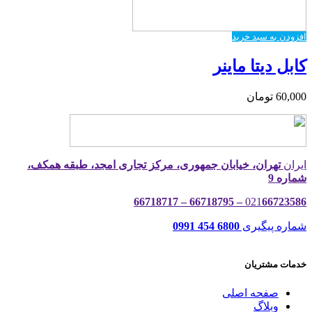
افزودن به سبد خرید
کابل دیتا ماینر
60,000
تومان
ایران
تهران، خیابان جمهوری، مرکز تجاری امجد، طبقه همکف،
شماره 9
021
66723586 – 66718795 – 66718717
شماره پیگیری
6800 454 0991
خدمات مشتریان
صفحه اصلی
وبلاگ