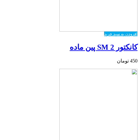
افزودن به سبد خرید
کانکتور SM 2 پین ماده
450
تومان