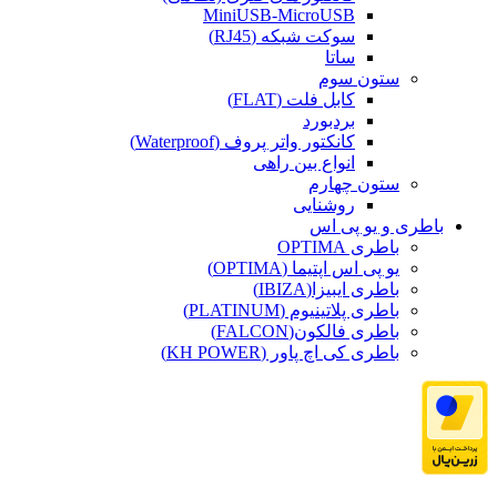
MiniUSB-MicroUSB
سوکت شبکه (RJ45)
ساتا
ستون سوم
کابل فلت (FLAT)
بردبورد
کانکتور واتر پروف (Waterproof)
انواع بین راهی
ستون چهارم
روشنایی
باطری و یو پی اس
باطری OPTIMA
یو پی اس اپتیما (OPTIMA)
باطری ایبیزا(IBIZA)
باطری پلاتینیوم (PLATINUM)
باطری فالکون(FALCON)
باطری کی اچ پاور (KH POWER)