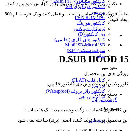
کانکتور مینیاتوری 2MM PH
نکته مهم: لطفا عنوان محصول را در گزارش خود وارد کنید.
کانکتور دزدگیری XH
پین هدر
لطفاً افزونه فرم 7 تماس را نصب و فعال کنید و یک فرم با نام 500
PHL-BOX-IDC
ایجاد کنید.
کانکتور هوزینگ
ترمینال فونیکس
دی کانکتور(D)
کانکتور های فلزی (نظامی)
MiniUSB-MicroUSB
سوکت شبکه (RJ45)
ساتا
D.SUB HOOD 15
ستون سوم
ویژگی های این محصول
کابل فلت (FLAT)
کاور پلاستیکی مخصوص دی کانکتور 15 پین
بردبورد
کانکتور واتر پروف (Waterproof)
دسته بندی :
انواع بین راهی
گوشی موبایل
ستون چهارم
این کالا دارای ضمانت بازگت وجه به مدت یک هفته است.
این محصول توسط تولید کننده اصلی (برند) ساخته نمی شود.
روشنایی
فروشنده:
ارسال کالا از انبار فروشنده