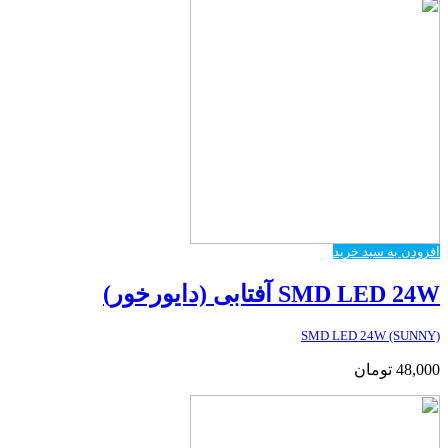
افزودن به سبد خرید
SMD LED 24W آفتابی (دایورخور)
SMD LED 24W (SUNNY)
48,000
تومان