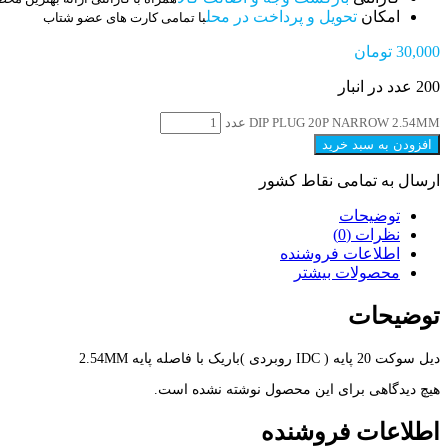
امکان
تحویل و پرداخت در محل
با تمامی کارت های عضو شتاب
30,000
تومان
200 عدد در انبار
DIP PLUG 20P NARROW 2.54MM عدد
افزودن به سبد خرید
ارسال به تمامی نقاط کشور
توضیحات
نظرات (0)
اطلاعات فروشنده
محصولات بیشتر
توضیحات
دیل سوکت 20 پایه ( IDC روبردی )باریک با فاصله پایه 2.54MM
هیچ دیدگاهی برای این محصول نوشته نشده است.
اطلاعات فروشنده