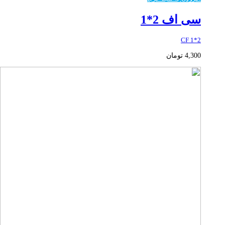
سی اف 2*1
CF 1*2
4,300
تومان