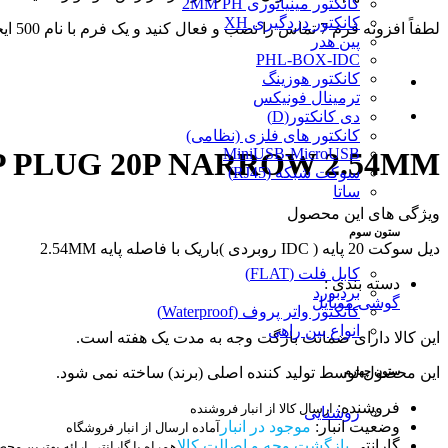
کانکتور مینیاتوری 2MM PH
کانکتور دزدگیری XH
لطفاً افزونه فرم 7 تماس را نصب و فعال کنید و یک فرم با نام 500 ایجاد کنید.
پین هدر
PHL-BOX-IDC
کانکتور هوزینگ
ترمینال فونیکس
دی کانکتور(D)
کانکتور های فلزی (نظامی)
MiniUSB-MicroUSB
P PLUG 20P NARROW 2.54MM
سوکت شبکه (RJ45)
ساتا
ویژگی های این محصول
ستون سوم
دیل سوکت 20 پایه ( IDC روبردی )باریک با فاصله پایه 2.54MM
کابل فلت (FLAT)
دسته بندی :
بردبورد
گوشی موبایل
کانکتور واتر پروف (Waterproof)
انواع بین راهی
این کالا دارای ضمانت بازگت وجه به مدت یک هفته است.
این محصول توسط تولید کننده اصلی (برند) ساخته نمی شود.
ستون چهارم
فروشنده:
ارسال کالا از انبار فروشنده
روشنایی
وضعیت انبار:
موجود در انبار
آماده ارسال از انبار فروشگاه
گارانتی
بازگشت وجه و اصالت کالا
همراه با گارانتی ارائه بهترین مح