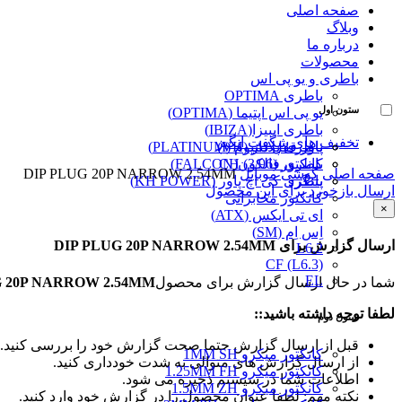
صفحه اصلی
وبلاگ
درباره ما
محصولات
باطری و یو پی اس
باطری OPTIMA
ستون اول
یو پی اس اپتیما (OPTIMA)
باطری ایبیزا(IBIZA)
تخفیف های شگفت انگیز
پاور قفل دار (VH)
باطری پلاتینیوم (PLATINUM)
کانکتور (3/96) CH
باطری فالکون(FALCON)
صفحه اصلی
گوشی موبایل
DIP PLUG 20P NARROW 2.54MM
پینگرد
باطری کی اچ پاور (KH POWER)
ارسال بازخورد برای این محصول
کانکتور مخابراتی
×
ای تی ایکس (ATX)
اِس اِم (SM)
ارسال گزارش برای DIP PLUG 20P NARROW 2.54MM
L6.2
CF (L6.3)
EL
شما در حال ارسال گزارش برای محصول
G 20P NARROW 2.54MM
لطفا توجه داشته باشید::
ستون دوم
قبل از ارسال گزارش حتما صحت گزارش خود را بررسی کنید.
کانکتور میکرو 1MM SH
از ارسال گزارش های متوالی به شدت خودداری کنید.
کانکتور میکرو 1.25MM FH
اطلاعات شما در سیستم ذخیره می شود.
کانکتور میکرو 1.5MM ZH
نکته مهم: لطفا عنوان محصول را در گزارش خود وارد کنید.