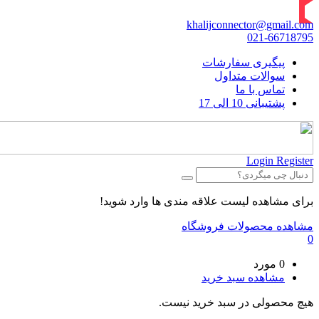
khalijconnector@gmail.com
021-66718795
پیگیری سفارشات
سوالات متداول
تماس با ما
پشتیبانی 10 الی 17
Login
Register
برای مشاهده لیست علاقه مندی ها وارد شوید!
مشاهده محصولات فروشگاه
0
0 مورد
مشاهده سبد خرید
هیچ محصولی در سبد خرید نیست.