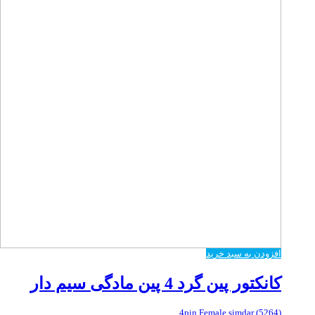
افزودن به سبد خرید
کانکتور پین گرد 4 پین مادگی سیم دار
(5264) 4pin Female simdar