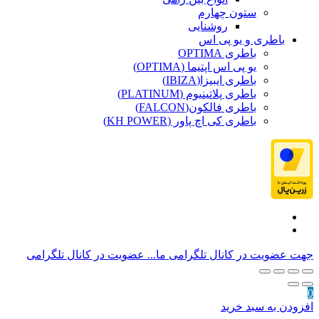
ستون چهارم
روشنایی
باطری و یو پی اس
باطری OPTIMA
یو پی اس اپتیما (OPTIMA)
باطری ایبیزا(IBIZA)
باطری پلاتینیوم (PLATINUM)
باطری فالکون(FALCON)
باطری کی اچ پاور (KH POWER)
جهت عضویت در کانال تلگرامی ما...
عضویت در کانال تلگرامی
0
افزودن به سبد خرید