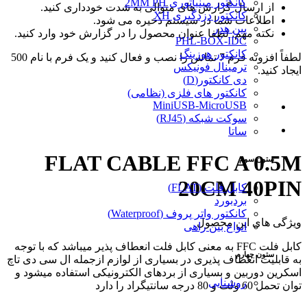
کانکتور مینیاتوری 2MM PH
از ارسال گزارش های متوالی به شدت خودداری کنید.
کانکتور دزدگیری XH
اطلاعات شما در سیستم ذخیره می شود.
پین هدر
نکته مهم: لطفا عنوان محصول را در گزارش خود وارد کنید.
PHL-BOX-IDC
کانکتور هوزینگ
لطفاً افزونه فرم 7 تماس را نصب و فعال کنید و یک فرم با نام 500
ترمینال فونیکس
ایجاد کنید.
دی کانکتور(D)
کانکتور های فلزی (نظامی)
MiniUSB-MicroUSB
سوکت شبکه (RJ45)
ساتا
FLAT CABLE FFC A 0.5M
ستون سوم
20CM 40PIN
کابل فلت (FLAT)
بردبورد
کانکتور واتر پروف (Waterproof)
ویژگی های این محصول
انواع بین راهی
کابل فلت FFC به معنی کابل فلت انعطاف پذیر میباشد که با توجه
ستون چهارم
به قابلیت انعطاف پذیری در بسیاری از لوازم ازجمله ال سی دی تاچ
اسکرین دوربین و بسیاری از بردهای الکترونیکی استفاده میشود و
روشنایی
توان تحمل 60 ولت و 80 درجه سانتیگراد را دارد