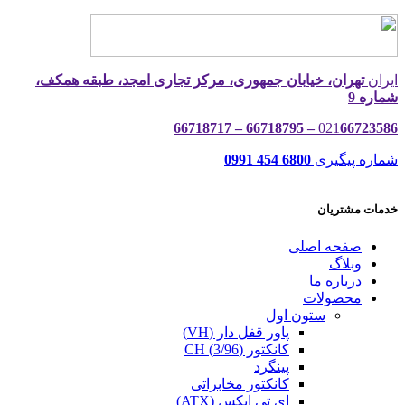
ایران
تهران، خیابان جمهوری، مرکز تجاری امجد، طبقه همکف،
شماره 9
021
66723586 – 66718795 – 66718717
شماره پیگیری
6800 454 0991
خدمات مشتریان
صفحه اصلی
وبلاگ
درباره ما
محصولات
ستون اول
پاور قفل دار (VH)
کانکتور (3/96) CH
پینگرد
کانکتور مخابراتی
ای تی ایکس (ATX)