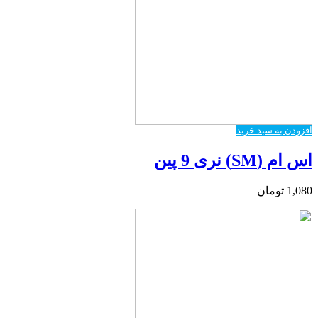
افزودن به سبد خرید
اس ام (SM) نری 9 پین
1,080
تومان