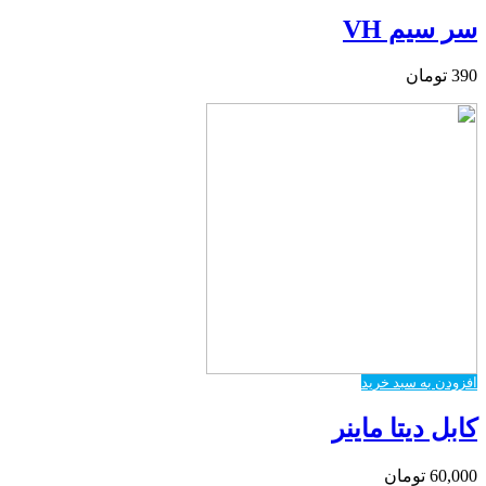
سر سیم VH
390
تومان
افزودن به سبد خرید
کابل دیتا ماینر
60,000
تومان