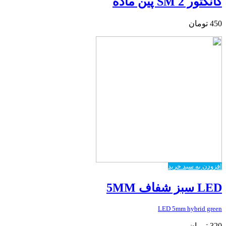
کانکتور SM 2 پین ماده
450
تومان
افزودن به سبد خرید
LED سبز شفاف 5MM
LED 5mm hybrid green
320
تومان