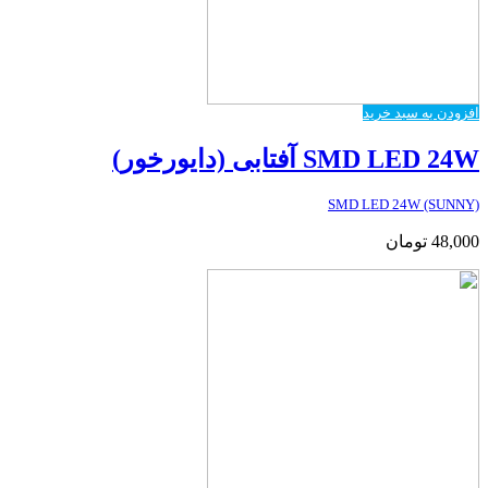
افزودن به سبد خرید
SMD LED 24W آفتابی (دایورخور)
SMD LED 24W (SUNNY)
48,000
تومان