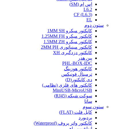
اِس اِم (SM)
L6.2
CF (L6.3)
EL
ستون دوم
کانکتور میکرو 1MM SH
کانکتور میکرو 1.25MM FH
کانکتور میکرو 1.5MM ZH
کانکتور مینیاتوری 2MM PH
کانکتور دزدگیری XH
پین هدر
PHL-BOX-IDC
کانکتور هوزینگ
ترمینال فونیکس
دی کانکتور(D)
کانکتور های فلزی (نظامی)
MiniUSB-MicroUSB
سوکت شبکه (RJ45)
ساتا
ستون سوم
کابل فلت (FLAT)
بردبورد
کانکتور واتر پروف (Waterproof)
انواع بین راهی