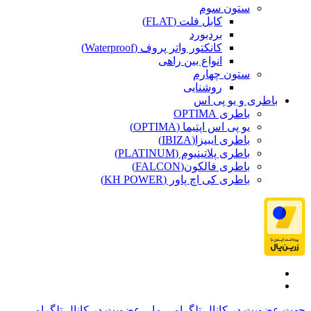
ستون سوم
کابل فلت (FLAT)
بردبورد
کانکتور واتر پروف (Waterproof)
انواع بین راهی
ستون چهارم
روشنایی
باطری و یو پی اس
باطری OPTIMA
یو پی اس اپتیما (OPTIMA)
باطری ایبیزا(IBIZA)
باطری پلاتینیوم (PLATINUM)
باطری فالکون(FALCON)
باطری کی اچ پاور (KH POWER)
جهت عضویت در کانال تلگرامی ما...
عضویت در کانال تلگرامی