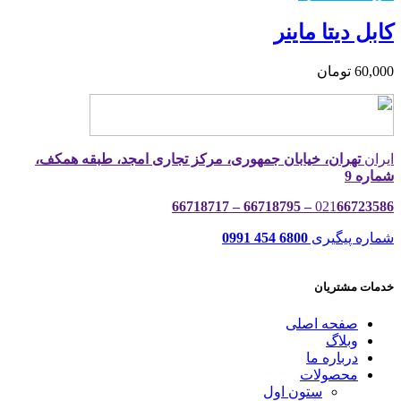
کابل دیتا ماینر
60,000
تومان
ایران
تهران، خیابان جمهوری، مرکز تجاری امجد، طبقه همکف،
شماره 9
021
66723586 – 66718795 – 66718717
شماره پیگیری
6800 454 0991
خدمات مشتریان
صفحه اصلی
وبلاگ
درباره ما
محصولات
ستون اول