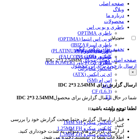
صفحه اصلی
وبلاگ
درباره ما
محصولات
باطری و یو پی اس
باطری OPTIMA
ستون اول
یو پی اس اپتیما (OPTIMA)
باطری ایبیزا(IBIZA)
تخفیف های شگفت انگیز
پاور قفل دار (VH)
باطری پلاتینیوم (PLATINUM)
کانکتور (3/96) CH
باطری فالکون(FALCON)
صفحه اصلی
گوشی موبایل
IDC 2*3 2.54MM
پینگرد
باطری کی اچ پاور (KH POWER)
ارسال بازخورد برای این محصول
کانکتور مخابراتی
×
ای تی ایکس (ATX)
اِس اِم (SM)
ارسال گزارش برای IDC 2*3 2.54MM
L6.2
CF (L6.3)
EL
شما در حال ارسال گزارش برای محصول
IDC 2*3 2.54MM
لطفا توجه داشته باشید::
ستون دوم
قبل از ارسال گزارش حتما صحت گزارش خود را بررسی
کانکتور میکرو 1MM SH
کنید.
کانکتور میکرو 1.25MM FH
از ارسال گزارش های متوالی به شدت خودداری کنید.
کانکتور میکرو 1.5MM ZH
اطلاعات شما در سیستم ذخیره می شود.