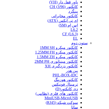
پاور قفل دار (VH)
کانکتور (3/96) CH
پینگرد
کانکتور مخابراتی
ای تی ایکس (ATX)
اِس اِم (SM)
L6.2
CF (L6.3)
EL
ستون دوم
کانکتور میکرو 1MM SH
کانکتور میکرو 1.25MM FH
کانکتور میکرو 1.5MM ZH
کانکتور مینیاتوری 2MM PH
کانکتور دزدگیری XH
پین هدر
PHL-BOX-IDC
کانکتور هوزینگ
ترمینال فونیکس
دی کانکتور(D)
کانکتور های فلزی (نظامی)
MiniUSB-MicroUSB
سوکت شبکه (RJ45)
ساتا