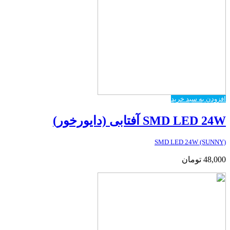
افزودن به سبد خرید
SMD LED 24W آفتابی (دایورخور)
SMD LED 24W (SUNNY)
48,000
تومان