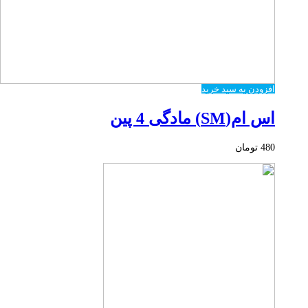
افزودن به سبد خرید
اس ام(SM) مادگی 4 پین
480
تومان