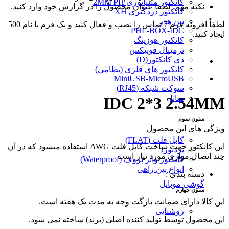
کانکتور مینیاتوری 2MM PH
نکته مهم: لطفا عنوان محصول را در گزارش خود وارد کنید.
کانکتور دزدگیری XH
پین هدر
لطفاً افزونه فرم 7 تماس را نصب و فعال کنید و یک فرم با نام 500
PHL-BOX-IDC
ایجاد کنید.
کانکتور هوزینگ
ترمینال فونیکس
دی کانکتور(D)
کانکتور های فلزی (نظامی)
MiniUSB-MicroUSB
سوکت شبکه (RJ45)
ساتا
IDC 2*3 2.54MM
ستون سوم
ویژگی های این محصول
کابل فلت (FLAT)
این کانکتور جهت ساخت کابل فلت AWG استفاده میشود که در آن
بردبورد
چند اتصال موازی مورد نیاز است
کانکتور واتر پروف (Waterproof)
انواع بین راهی
دسته بندی :
گوشی موبایل
ستون چهارم
این کالا دارای ضمانت بازگت وجه به مدت یک هفته است.
روشنایی
این محصول توسط تولید کننده اصلی (برند) ساخته نمی شود.