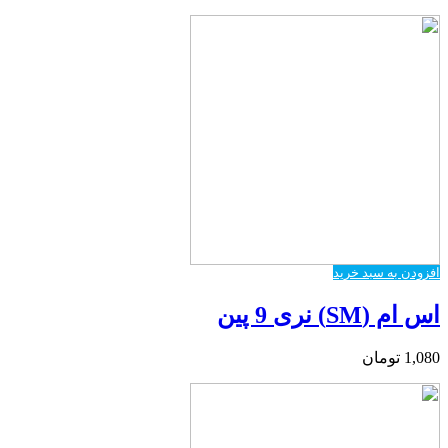
افزودن به سبد خرید
اس ام (SM) نری 9 پین
1,080
تومان