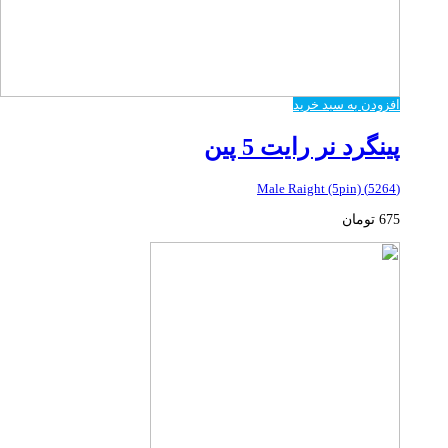
افزودن به سبد خرید
پینگرد نر رایت 5 پین
(5264) Male Raight (5pin)
675
تومان