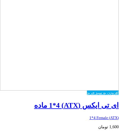
افزودن به سبد خرید
ای تی ایکس (ATX) 1*4 ماده
(ATX) 1*4 Female
1,600
تومان