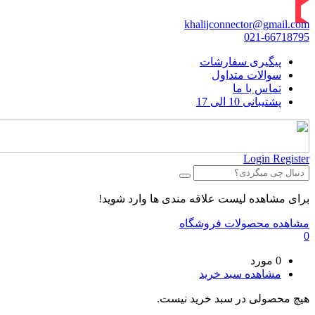
khalijconnector@gmail.com
021-66718795
پیگیری سفارشات
سوالات متداول
تماس با ما
پشتیبانی 10 الی 17
Login
Register
برای مشاهده لیست علاقه مندی ها وارد شوید!
مشاهده محصولات فروشگاه
0
0 مورد
مشاهده سبد خرید
هیچ محصولی در سبد خرید نیست.