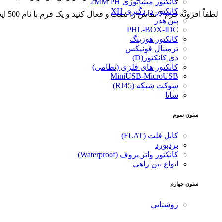
کانکتور مینیاتوری 2MM PH
کانکتور دزدگیری XH
لطفاً افزونه فرم 7 تماس را نصب و فعال کنید و یک فرم با نام 500 ایجاد کنید.
پین هدر
PHL-BOX-IDC
کانکتور هوزینگ
ترمینال فونیکس
دی کانکتور(D)
کانکتور های فلزی (نظامی)
MiniUSB-MicroUSB
سوکت شبکه (RJ45)
ساتا
ستون سوم
کابل فلت (FLAT)
بردبورد
کانکتور واتر پروف (Waterproof)
انواع بین راهی
ستون چهارم
روشنایی