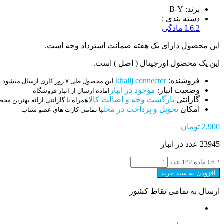
برند: B-Y
دسته بندی :
L6.2 مادگی
این محصول دارای یک هفته ضمانت استرداد وجه است.
این یک محصول اورجینال ( اصل ) است.
فروشنده:
khalij connector
این محصول طی ۷ روز کاری ارسال میشود.
وضعیت انبار:
موجود در انبار
آماده ارسال از انبار فروشگاه
گارانتی
بازگشت وجه و اصالت کالا
همراه با گارانتی ارائه بهترین مح
امکان
تحویل و پرداخت در محل
با تمامی کارت های عضو شتاب
2,900
تومان
23945 عدد در انبار
L6.2 ماده 2*1 عدد
افزودن به سبد خرید
ارسال به تمامی نقاط کشور