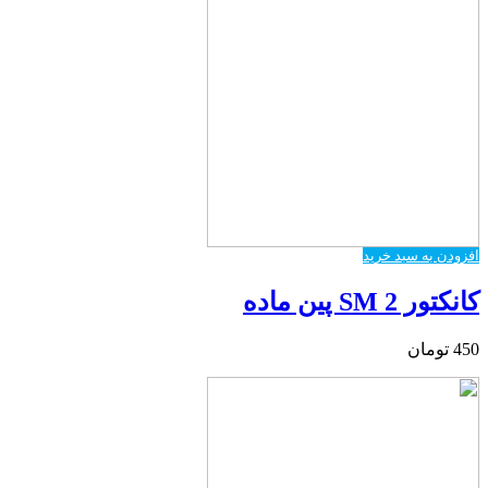
افزودن به سبد خرید
کانکتور SM 2 پین ماده
450
تومان