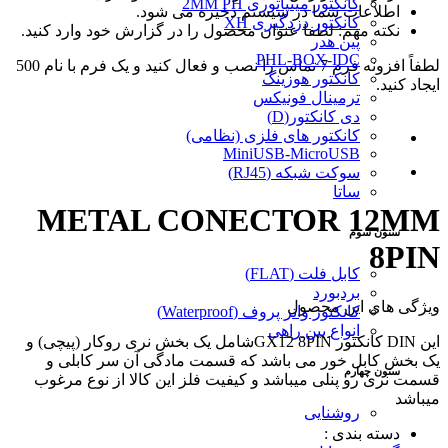
کانکتور مینیاتوری 2MM PH
اطلاعات شما در سیستم ذخیره می شود.
کانکتور دزدگیری XH
نکته مهم: لطفا عنوان محصول را در گزارش خود وارد کنید.
پین هدر
PHL-BOX-IDC
لطفاً افزونه فرم 7 تماس را نصب و فعال کنید و یک فرم با نام 500
کانکتور هوزینگ
ایجاد کنید.
ترمینال فونیکس
دی کانکتور(D)
کانکتور های فلزی (نظامی)
MiniUSB-MicroUSB
سوکت شبکه (RJ45)
ساتا
METAL CONECTOR 12MM
ستون سوم
8PIN
کابل فلت (FLAT)
بردبورد
ویژگی های این محصول
کانکتور واتر پروف (Waterproof)
انواع بین راهی
این DIN کانکتور GX12 8PINشامل یک بخش نری روکار (پیچی) و
یک بخش کابل خور می باشد که قسمت مادگی آن سر کابلی و
ستون چهارم
قسمت نری رو پنلی میباشد و کیفیت فلز این کالا از نوع مرغوب
میباشد
روشنایی
دسته بندی :