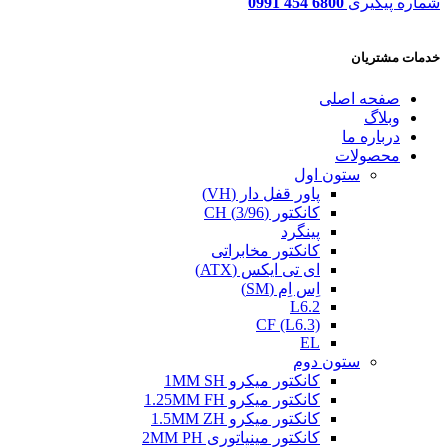
شماره پیگیری
6800 454 0991
خدمات مشتریان
صفحه اصلی
وبلاگ
درباره ما
محصولات
ستون اول
پاور قفل دار (VH)
کانکتور (3/96) CH
پینگرد
کانکتور مخابراتی
ای تی ایکس (ATX)
اِس اِم (SM)
L6.2
CF (L6.3)
EL
ستون دوم
کانکتور میکرو 1MM SH
کانکتور میکرو 1.25MM FH
کانکتور میکرو 1.5MM ZH
کانکتور مینیاتوری 2MM PH