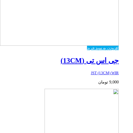
افزودن به سبد خرید
جی اس تی (13CM)
JST (13CM) WIR
9,000
تومان