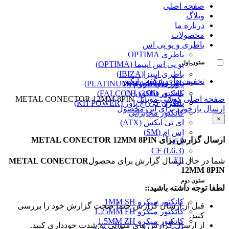
صفحه اصلی
وبلاگ
درباره ما
محصولات
باطری و یو پی اس
باطری OPTIMA
ستون اول
یو پی اس اپتیما (OPTIMA)
باطری ایبیزا(IBIZA)
تخفیف های شگفت انگیز
پاور قفل دار (VH)
باطری پلاتینیوم (PLATINUM)
کانکتور (3/96) CH
باطری فالکون(FALCON)
صفحه اصلی
گوشی موبایل
METAL CONECTOR 12MM 8PIN
پینگرد
باطری کی اچ پاور (KH POWER)
ارسال بازخورد برای این محصول
کانکتور مخابراتی
×
ای تی ایکس (ATX)
اِس اِم (SM)
ارسال گزارش برای METAL CONECTOR 12MM 8PIN
L6.2
CF (L6.3)
EL
شما در حال ارسال گزارش برای محصول
METAL CONECTOR
12MM 8PIN
ستون دوم
لطفا توجه داشته باشید::
کانکتور میکرو 1MM SH
قبل از ارسال گزارش حتما صحت گزارش خود را بررسی
کانکتور میکرو 1.25MM FH
کنید.
کانکتور میکرو 1.5MM ZH
از ارسال گزارش های متوالی به شدت خودداری کنید.