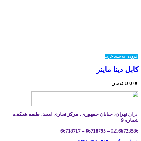
افزودن به سبد خرید
کابل دیتا ماینر
60,000
تومان
ایران
تهران، خیابان جمهوری، مرکز تجاری امجد، طبقه همکف،
شماره 9
021
66723586 – 66718795 – 66718717