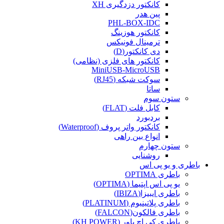
کانکتور دزدگیری XH
پین هدر
PHL-BOX-IDC
کانکتور هوزینگ
ترمینال فونیکس
دی کانکتور(D)
کانکتور های فلزی (نظامی)
MiniUSB-MicroUSB
سوکت شبکه (RJ45)
ساتا
ستون سوم
کابل فلت (FLAT)
بردبورد
کانکتور واتر پروف (Waterproof)
انواع بین راهی
ستون چهارم
روشنایی
باطری و یو پی اس
باطری OPTIMA
یو پی اس اپتیما (OPTIMA)
باطری ایبیزا(IBIZA)
باطری پلاتینیوم (PLATINUM)
باطری فالکون(FALCON)
باطری کی اچ پاور (KH POWER)