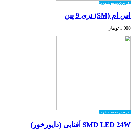
افزودن به سبد خرید
اس ام (SM) نری 9 پین
1,080
تومان
افزودن به سبد خرید
SMD LED 24W آفتابی (دایورخور)