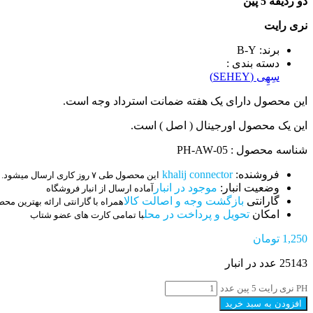
دو ردیفه 5 پین
نری رایت
برند: B-Y
دسته بندی :
سِهِی (SEHEY)
این محصول دارای یک هفته ضمانت استرداد وجه است.
این یک محصول اورجینال ( اصل ) است.
شناسه محصول : 05-PH-AW
فروشنده:
khalij connector
این محصول طی ۷ روز کاری ارسال میشود.
وضعیت انبار:
موجود در انبار
آماده ارسال از انبار فروشگاه
گارانتی
بازگشت وجه و اصالت کالا
همراه با گارانتی ارائه بهترین مح
امکان
تحویل و پرداخت در محل
با تمامی کارت های عضو شتاب
1,250
تومان
25143 عدد در انبار
PH نری رایت 5 پین عدد
افزودن به سبد خرید