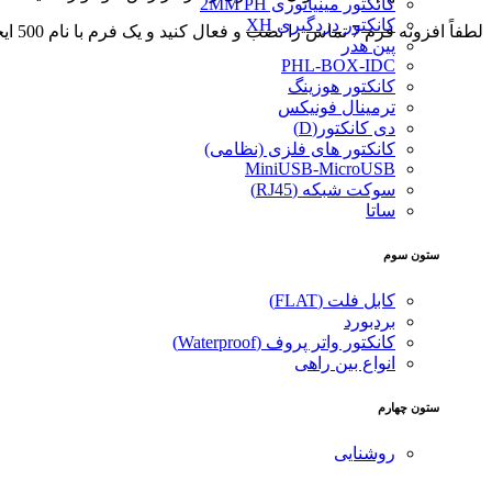
کانکتور مینیاتوری 2MM PH
کانکتور دزدگیری XH
لطفاً افزونه فرم 7 تماس را نصب و فعال کنید و یک فرم با نام 500 ایجاد کنید.
پین هدر
PHL-BOX-IDC
کانکتور هوزینگ
ترمینال فونیکس
دی کانکتور(D)
کانکتور های فلزی (نظامی)
MiniUSB-MicroUSB
سوکت شبکه (RJ45)
ساتا
ستون سوم
کابل فلت (FLAT)
بردبورد
کانکتور واتر پروف (Waterproof)
انواع بین راهی
ستون چهارم
روشنایی