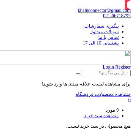
khalijconnector@gmail.com
021-66718795
پیگیری سفارشات
سوالات متداول
تماس با ما
پشتیبانی 10 الی 17
Login
Register
برای مشاهده لیست علاقه مندی ها وارد شوید!
مشاهده محصولات فروشگاه
0
0 مورد
مشاهده سبد خرید
هیچ محصولی در سبد خرید نیست.