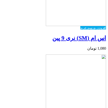
افزودن به سبد خرید
اس ام (SM) نری 9 پین
1,080
تومان