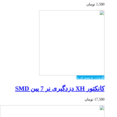
1,500
تومان
افزودن به سبد خرید
کانکتور XH دزدگیری نر 7 پین SMD
17,500
تومان