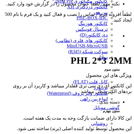
کانکتور مینیاتوری 2MM PH
نکته مهم: لطفا عنوان محصول را در گزارش خود وارد کنید.
کانکتور دزدگیری XH
پین هدر
لطفاً افزونه فرم 7 تماس را نصب و فعال کنید و یک فرم با نام 500
PHL-BOX-IDC
ایجاد کنید.
کانکتور هوزینگ
ترمینال فونیکس
دی کانکتور(D)
کانکتور های فلزی (نظامی)
MiniUSB-MicroUSB
سوکت شبکه (RJ45)
ساتا
PHL 2*3 2MM
ستون سوم
ویژگی های این محصول
کابل فلت (FLAT)
این کانکتور آی دی سی نری قفلدار میباشد و کاربرد آن بر روی
بردبورد
بردهای الکترونیکی میباشد
کانکتور واتر پروف (Waterproof)
انواع بین راهی
دسته بندی :
گوشی موبایل
ستون چهارم
این کالا دارای ضمانت بازگت وجه به مدت یک هفته است.
روشنایی
این محصول توسط تولید کننده اصلی (برند) ساخته نمی شود.