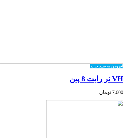
افزودن به سبد خرید
VH نر رایت 8 پین
7,600
تومان