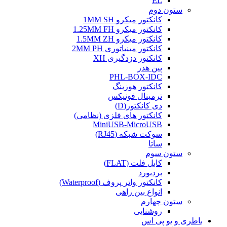
EL
ستون دوم
کانکتور میکرو 1MM SH
کانکتور میکرو 1.25MM FH
کانکتور میکرو 1.5MM ZH
کانکتور مینیاتوری 2MM PH
کانکتور دزدگیری XH
پین هدر
PHL-BOX-IDC
کانکتور هوزینگ
ترمینال فونیکس
دی کانکتور(D)
کانکتور های فلزی (نظامی)
MiniUSB-MicroUSB
سوکت شبکه (RJ45)
ساتا
ستون سوم
کابل فلت (FLAT)
بردبورد
کانکتور واتر پروف (Waterproof)
انواع بین راهی
ستون چهارم
روشنایی
باطری و یو پی اس