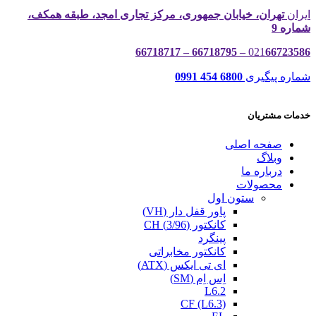
ایران
تهران، خیابان جمهوری، مرکز تجاری امجد، طبقه همکف،
شماره 9
021
66723586 – 66718795 – 66718717
شماره پیگیری
6800 454 0991
خدمات مشتریان
صفحه اصلی
وبلاگ
درباره ما
محصولات
ستون اول
پاور قفل دار (VH)
کانکتور (3/96) CH
پینگرد
کانکتور مخابراتی
ای تی ایکس (ATX)
اِس اِم (SM)
L6.2
CF (L6.3)