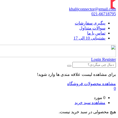
khalijconnector@gmail.com
021-66718795
پیگیری سفارشات
سوالات متداول
تماس با ما
پشتیبانی 10 الی 17
Login
Register
برای مشاهده لیست علاقه مندی ها وارد شوید!
مشاهده محصولات فروشگاه
0
0 مورد
مشاهده سبد خرید
هیچ محصولی در سبد خرید نیست.