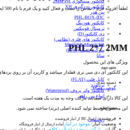
کانکتور مینیاتوری 2MM PH
کانکتور دزدگیری XH
لطفاً افزونه فرم 7 تماس را نصب و فعال کنید و یک فرم با نام 500 ایجاد کنید.
پین هدر
PHL-BOX-IDC
کانکتور هوزینگ
ترمینال فونیکس
دی کانکتور(D)
کانکتور های فلزی (نظامی)
MiniUSB-MicroUSB
PHL 2*7 2MM
سوکت شبکه (RJ45)
ساتا
ویژگی های این محصول
ستون سوم
این کانکتور آی دی سی نری قفلدار میباشد و کاربرد آن بر روی بردهای
کابل فلت (FLAT)
دسته بندی :
بردبورد
گوشی موبایل
کانکتور واتر پروف (Waterproof)
انواع بین راهی
این کالا دارای ضمانت بازگت وجه به مدت یک هفته است.
این محصول توسط تولید کننده اصلی (برند) ساخته نمی شود.
ستون چهارم
فروشنده:
ارسال کالا از انبار فروشنده
روشنایی
وضعیت انبار:
موجود در انبار
آماده ارسال از انبار فروشگاه
گارانتی
بازگشت وجه و اصالت کالا
همراه با گارانتی ارائه بهترین مح