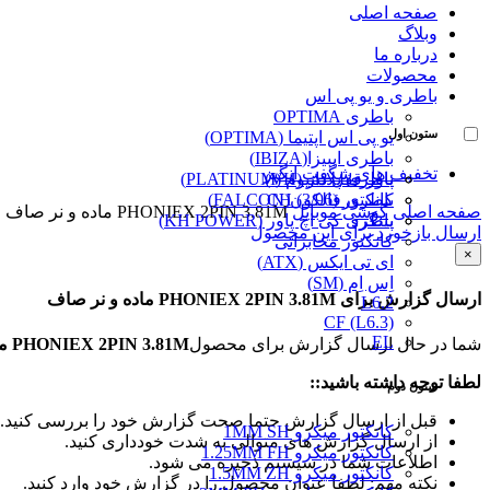
صفحه اصلی
وبلاگ
درباره ما
محصولات
باطری و یو پی اس
باطری OPTIMA
ستون اول
یو پی اس اپتیما (OPTIMA)
باطری ایبیزا(IBIZA)
تخفیف های شگفت انگیز
پاور قفل دار (VH)
باطری پلاتینیوم (PLATINUM)
کانکتور (3/96) CH
باطری فالکون(FALCON)
صفحه اصلی
گوشی موبایل
PHONIEX 2PIN 3.81M ماده و نر صاف
پینگرد
باطری کی اچ پاور (KH POWER)
ارسال بازخورد برای این محصول
کانکتور مخابراتی
×
ای تی ایکس (ATX)
اِس اِم (SM)
ارسال گزارش برای PHONIEX 2PIN 3.81M ماده و نر صاف
L6.2
CF (L6.3)
EL
شما در حال ارسال گزارش برای محصول
PHONIEX 2PIN 3.81M ماده و نر صاف
لطفا توجه داشته باشید::
ستون دوم
قبل از ارسال گزارش حتما صحت گزارش خود را بررسی کنید.
کانکتور میکرو 1MM SH
از ارسال گزارش های متوالی به شدت خودداری کنید.
کانکتور میکرو 1.25MM FH
اطلاعات شما در سیستم ذخیره می شود.
کانکتور میکرو 1.5MM ZH
نکته مهم: لطفا عنوان محصول را در گزارش خود وارد کنید.