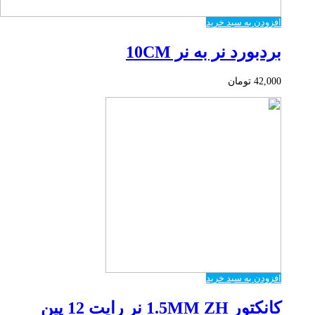
افزودن به سبد خرید
بردبورد نر به نر 10CM
42,000
تومان
افزودن به سبد خرید
کانکتور 1.5MM ZH نر رایت 12 پین