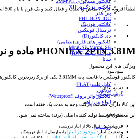
کانکتور مینیاتوری 2MM PH
کانکتور دزدگیری XH
لطفاً افزونه فرم 7 تماس را نصب و فعال کنید و یک فرم با نام 500 ایجاد کنید.
پین هدر
PHL-BOX-IDC
کانکتور هوزینگ
ترمینال فونیکس
دی کانکتور(D)
کانکتور های فلزی (نظامی)
MiniUSB-MicroUSB
PHONIEX 2PIN 3.81M ماده و نر صاف
سوکت شبکه (RJ45)
ساتا
ویژگی های این محصول
ستون سوم
کانکتور فونیکس با فاصله پایه 3.81MM یکی از پرکاربردترین کانکتورهایی است که برای اتصال سیم به بردهای الکترونیکی استفاده میشود و مزیت این نوع کانکتور قابلیت اتصال با ولتاژ بالا به مدار است
کابل فلت (FLAT)
دسته بندی :
بردبورد
گوشی موبایل
کانکتور واتر پروف (Waterproof)
انواع بین راهی
این کالا دارای ضمانت بازگت وجه به مدت یک هفته است.
ستون چهارم
این محصول توسط تولید کننده اصلی (برند) ساخته نمی شود.
فروشنده:
ارسال کالا از انبار فروشنده
روشنایی
وضعیت انبار:
موجود در انبار
آماده ارسال از انبار فروشگاه
گارانتی
بازگشت وجه و اصالت کالا
همراه با گارانتی ارائه بهترین مح