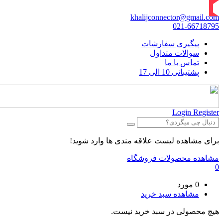
khalijconnector@gmail.com
021-66718795
پیگیری سفارشات
سوالات متداول
تماس با ما
پشتیبانی 10 الی 17
Login
Register
برای مشاهده لیست علاقه مندی ها وارد شوید!
مشاهده محصولات فروشگاه
0
0 مورد
مشاهده سبد خرید
هیچ محصولی در سبد خرید نیست.