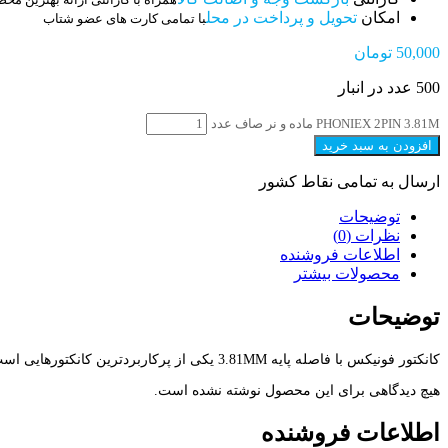
امکان
تحویل و پرداخت در محل
با تمامی کارت های عضو شتاب
50,000
تومان
500 عدد در انبار
PHONIEX 2PIN 3.81M ماده و نر صاف عدد
افزودن به سبد خرید
ارسال به تمامی نقاط کشور
توضیحات
نظرات (0)
اطلاعات فروشنده
محصولات بیشتر
توضیحات
کانکتور فونیکس با فاصله پایه 3.81MM یکی از پرکاربردترین کانکتورهایی است که برای اتصال سیم به بردهای الکترونیکی استفاده میشود و مزیت این نوع کانکتور قابلیت اتصال با ولتاژ بالا به مدار است
هیچ دیدگاهی برای این محصول نوشته نشده است.
اطلاعات فروشنده