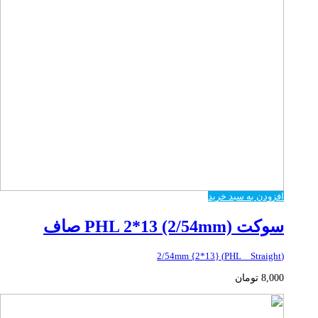
افزودن به سبد خرید
سوکت PHL 2*13 (2/54mm) صاف
(PHL _ Straight) {2*13} 2/54mm
8,000
تومان