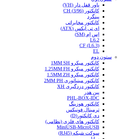
پاور قفل دار (VH)
کانکتور (3/96) CH
پینگرد
کانکتور مخابراتی
ای تی ایکس (ATX)
اِس اِم (SM)
L6.2
CF (L6.3)
EL
ستون دوم
کانکتور میکرو 1MM SH
کانکتور میکرو 1.25MM FH
کانکتور میکرو 1.5MM ZH
کانکتور مینیاتوری 2MM PH
کانکتور دزدگیری XH
پین هدر
PHL-BOX-IDC
کانکتور هوزینگ
ترمینال فونیکس
دی کانکتور(D)
کانکتور های فلزی (نظامی)
MiniUSB-MicroUSB
سوکت شبکه (RJ45)
ساتا