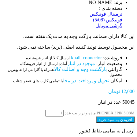
برند: NO-NAME
دسته بندی :
ترمینال فونیکس
فونیکس (5/08)
گوشی موبایل
این کالا دارای ضمانت بازگت وجه به مدت یک هفته است.
این محصول توسط تولید کننده اصلی (برند) ساخته نمی شود.
فروشنده:
khalij connector
ارسال کالا از انبار فروشنده
وضعیت انبار:
موجود در انبار
آماده ارسال از انبار فروشگاه
گارانتی
بازگشت وجه و اصالت کالا
همراه با گارانتی ارائه بهترین
محصول
امکان
تحویل و پرداخت در محل
با تمامی کارت های عضو شتاب
12,000
تومان
50045 عدد در انبار
PHONIEX 3PIN 5.08M ماده و نر رایت عدد
افزودن به سبد خرید
ارسال به تمامی نقاط کشور