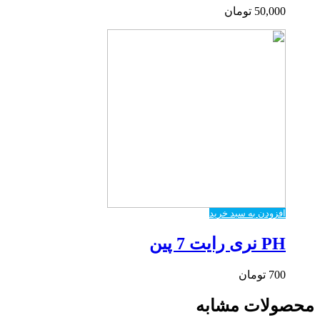
50,000
تومان
افزودن به سبد خرید
PH نری رایت 7 پین
700
تومان
محصولات مشابه