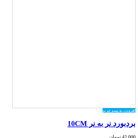
افزودن به سبد خرید
بردبورد نر به نر 10CM
42,000
تومان