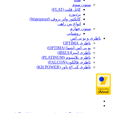
ستون سوم
کابل فلت (FLAT)
بردبورد
کانکتور واتر پروف (Waterproof)
انواع بین راهی
ستون چهارم
روشنایی
باطری و یو پی اس
باطری OPTIMA
یو پی اس اپتیما (OPTIMA)
باطری ایبیزا(IBIZA)
باطری پلاتینیوم (PLATINUM)
باطری فالکون(FALCON)
باطری کی اچ پاور (KH POWER)