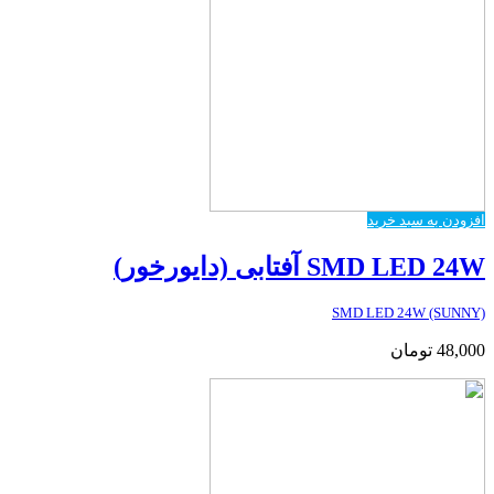
افزودن به سبد خرید
SMD LED 24W آفتابی (دایورخور)
SMD LED 24W (SUNNY)
48,000
تومان