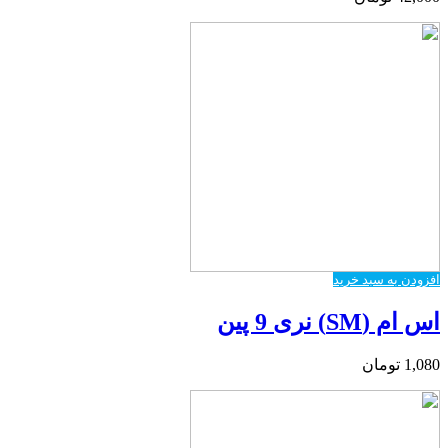
افزودن به سبد خرید
اس ام (SM) نری 9 پین
1,080
تومان