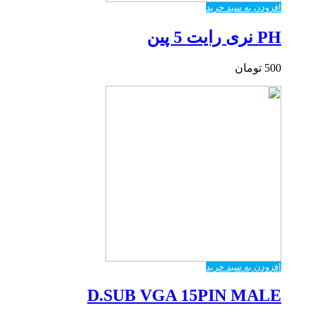
افزودن به سبد خرید
PH نری رایت 5 پین
500
تومان
افزودن به سبد خرید
D.SUB VGA 15PIN MALE