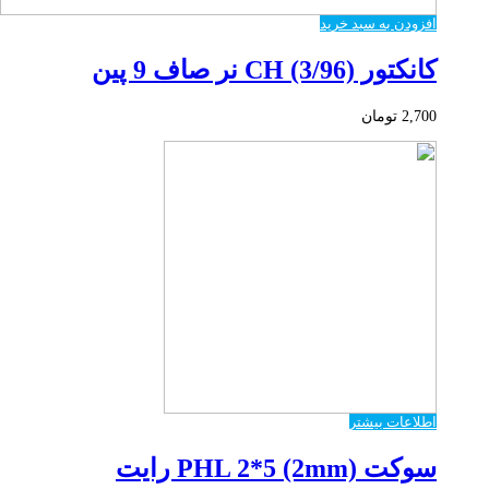
افزودن به سبد خرید
کانکتور CH (3/96) نر صاف 9 پین
2,700
تومان
اطلاعات بیشتر
سوکت PHL 2*5 (2mm) رایت