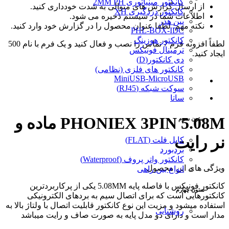
کانکتور مینیاتوری 2MM PH
از ارسال گزارش های متوالی به شدت خودداری کنید.
کانکتور دزدگیری XH
اطلاعات شما در سیستم ذخیره می شود.
پین هدر
نکته مهم: لطفا عنوان محصول را در گزارش خود وارد کنید.
PHL-BOX-IDC
کانکتور هوزینگ
لطفاً افزونه فرم 7 تماس را نصب و فعال کنید و یک فرم با نام 500
ترمینال فونیکس
ایجاد کنید.
دی کانکتور(D)
کانکتور های فلزی (نظامی)
MiniUSB-MicroUSB
سوکت شبکه (RJ45)
ساتا
PHONIEX 3PIN 5.08M ماده و
ستون سوم
نر رایت
کابل فلت (FLAT)
بردبورد
کانکتور واتر پروف (Waterproof)
ویژگی های این محصول
انواع بین راهی
کانکتور فونیکس با فاصله پایه 5.08MM یکی از پرکاربردترین
ستون چهارم
کانکتورهایی است که برای اتصال سیم به بردهای الکترونیکی
استفاده میشود و مزیت این نوع کانکتور قابلیت اتصال با ولتاژ بالا به
روشنایی
مدار است و دارای دو مدل پایه به صورت صاف و رایت میباشد