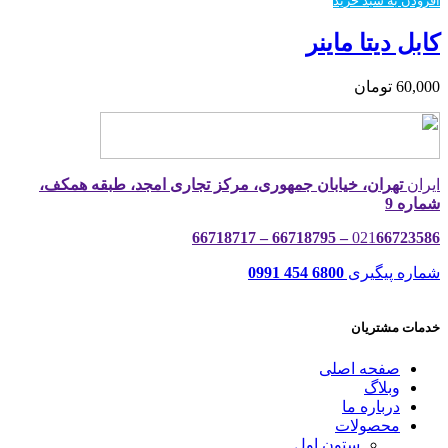
افزودن به سبد خرید
کابل دیتا ماینر
60,000
تومان
ایران
تهران، خیابان جمهوری، مرکز تجاری امجد، طبقه همکف،
شماره 9
021
66723586 – 66718795 – 66718717
شماره پیگیری
6800 454 0991
خدمات مشتریان
صفحه اصلی
وبلاگ
درباره ما
محصولات
ستون اول