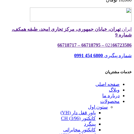
ایران
تهران، خیابان جمهوری، مرکز تجاری امجد، طبقه همکف،
شماره 9
021
66723586 – 66718795 – 66718717
شماره پیگیری
6800 454 0991
خدمات مشتریان
صفحه اصلی
وبلاگ
درباره ما
محصولات
ستون اول
پاور قفل دار (VH)
کانکتور (3/96) CH
پینگرد
کانکتور مخابراتی