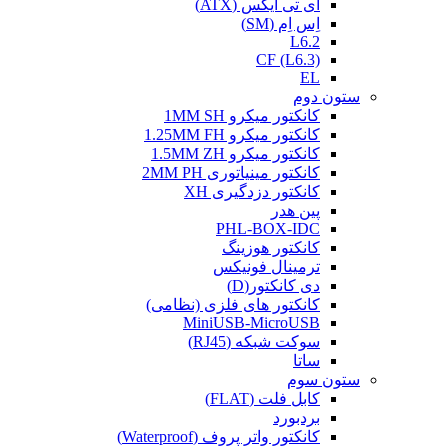
ای تی ایکس (ATX)
اِس اِم (SM)
L6.2
CF (L6.3)
EL
ستون دوم
کانکتور میکرو 1MM SH
کانکتور میکرو 1.25MM FH
کانکتور میکرو 1.5MM ZH
کانکتور مینیاتوری 2MM PH
کانکتور دزدگیری XH
پین هدر
PHL-BOX-IDC
کانکتور هوزینگ
ترمینال فونیکس
دی کانکتور(D)
کانکتور های فلزی (نظامی)
MiniUSB-MicroUSB
سوکت شبکه (RJ45)
ساتا
ستون سوم
کابل فلت (FLAT)
بردبورد
کانکتور واتر پروف (Waterproof)