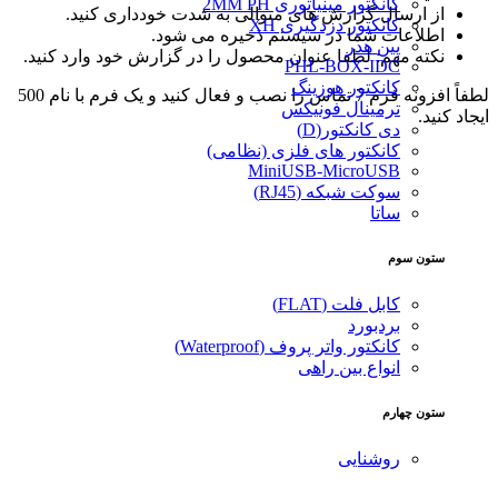
کانکتور مینیاتوری 2MM PH
از ارسال گزارش های متوالی به شدت خودداری کنید.
کانکتور دزدگیری XH
اطلاعات شما در سیستم ذخیره می شود.
پین هدر
نکته مهم: لطفا عنوان محصول را در گزارش خود وارد کنید.
PHL-BOX-IDC
کانکتور هوزینگ
لطفاً افزونه فرم 7 تماس را نصب و فعال کنید و یک فرم با نام 500
ترمینال فونیکس
ایجاد کنید.
دی کانکتور(D)
کانکتور های فلزی (نظامی)
MiniUSB-MicroUSB
سوکت شبکه (RJ45)
ساتا
ستون سوم
کابل فلت (FLAT)
بردبورد
کانکتور واتر پروف (Waterproof)
انواع بین راهی
ستون چهارم
روشنایی