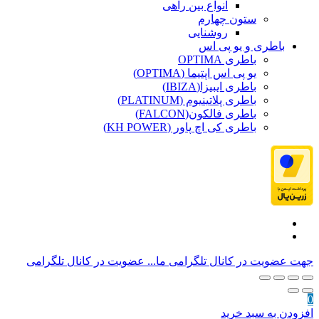
انواع بین راهی
ستون چهارم
روشنایی
باطری و یو پی اس
باطری OPTIMA
یو پی اس اپتیما (OPTIMA)
باطری ایبیزا(IBIZA)
باطری پلاتینیوم (PLATINUM)
باطری فالکون(FALCON)
باطری کی اچ پاور (KH POWER)
جهت عضویت در کانال تلگرامی ما...
عضویت در کانال تلگرامی
0
افزودن به سبد خرید