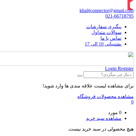
khalijconnector@gmail.com
021-66718795
پیگیری سفارشات
سوالات متداول
تماس با ما
پشتیبانی 10 الی 17
Login
Register
برای مشاهده لیست علاقه مندی ها وارد شوید!
مشاهده محصولات فروشگاه
0
0 مورد
مشاهده سبد خرید
هیچ محصولی در سبد خرید نیست.