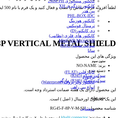
کانکتور مینیاتوری 2MM PH
کانکتور دزدگیری XH
لطفاً افزونه فرم 7 تماس را نصب و فعال کنید و یک فرم با نام 500 ایجاد کنید.
پین هدر
PHL-BOX-IDC
کانکتور هوزینگ
ترمینال فونیکس
دی کانکتور(D)
کانکتور های فلزی (نظامی)
MiniUSB-MicroUSB
8P VERTICAL METAL SHIELD
سوکت شبکه (RJ45)
ساتا
ویژگی های این محصول
ستون سوم
برند: NO-NAME
دسته بندی :
کابل فلت (FLAT)
سوکت شبکه (RJ45)
بردبورد
سوکت شبکه (RJ45) مادگی
کانکتور واتر پروف (Waterproof)
انواع بین راهی
این محصول دارای یک هفته ضمانت استرداد وجه است.
ستون چهارم
این یک محصول اورجینال ( اصل ) است.
شناسه محصول : RG45-F-8P-V-M-SH
روشنایی
فروشنده:
khalij connector
این محصول طی ۷ روز کاری ارسال میشود.