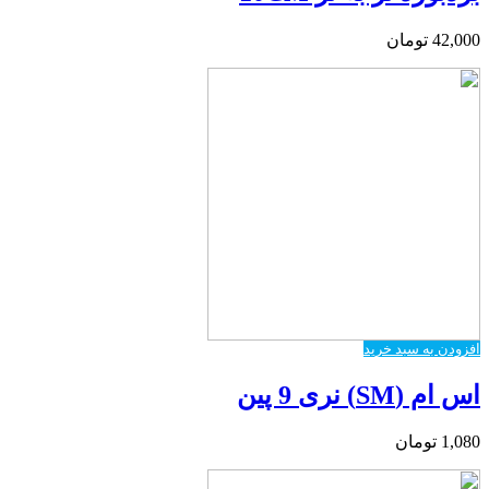
42,000
تومان
افزودن به سبد خرید
اس ام (SM) نری 9 پین
1,080
تومان