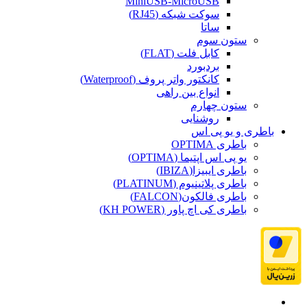
MiniUSB-MicroUSB
سوکت شبکه (RJ45)
ساتا
ستون سوم
کابل فلت (FLAT)
بردبورد
کانکتور واتر پروف (Waterproof)
انواع بین راهی
ستون چهارم
روشنایی
باطری و یو پی اس
باطری OPTIMA
یو پی اس اپتیما (OPTIMA)
باطری ایبیزا(IBIZA)
باطری پلاتینیوم (PLATINUM)
باطری فالکون(FALCON)
باطری کی اچ پاور (KH POWER)