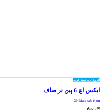
افزودن به سبد خرید
ایکس اچ 6 پین نر صاف
XH Male safe 6 pin
540
تومان