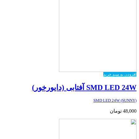
افزودن به سبد خرید
SMD LED 24W آفتابی (دایورخور)
SMD LED 24W (SUNNY)
48,000
تومان