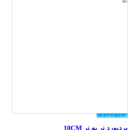
افزودن به سبد خرید
بردبورد نر به نر 10CM