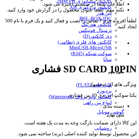
کانکتور مینیاتوری 2MM PH
اطلاعات شما در سیستم ذخیره می شود.
کانکتور دزدگیری XH
نکته مهم: لطفا عنوان محصول را در گزارش خود وارد کنید.
پین هدر
PHL-BOX-IDC
لطفاً افزونه فرم 7 تماس را نصب و فعال کنید و یک فرم با نام 500
کانکتور هوزینگ
ایجاد کنید.
ترمینال فونیکس
دی کانکتور(D)
کانکتور های فلزی (نظامی)
MiniUSB-MicroUSB
سوکت شبکه (RJ45)
ساتا
SD CARD 10PIN فشاری
ستون سوم
ویژگی های این محصول
کابل فلت (FLAT)
بردبورد
یکتا سوکت اس دی 10 پین فشاری
کانکتور واتر پروف (Waterproof)
انواع بین راهی
دسته بندی :
گوشی موبایل
ستون چهارم
این کالا دارای ضمانت بازگت وجه به مدت یک هفته است.
روشنایی
این محصول توسط تولید کننده اصلی (برند) ساخته نمی شود.