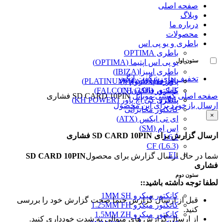
صفحه اصلی
وبلاگ
درباره ما
محصولات
باطری و یو پی اس
باطری OPTIMA
ستون اول
یو پی اس اپتیما (OPTIMA)
باطری ایبیزا(IBIZA)
تخفیف های شگفت انگیز
پاور قفل دار (VH)
باطری پلاتینیوم (PLATINUM)
کانکتور (3/96) CH
باطری فالکون(FALCON)
صفحه اصلی
گوشی موبایل
SD CARD 10PIN فشاری
پینگرد
باطری کی اچ پاور (KH POWER)
ارسال بازخورد برای این محصول
کانکتور مخابراتی
×
ای تی ایکس (ATX)
اِس اِم (SM)
ارسال گزارش برای SD CARD 10PIN فشاری
L6.2
CF (L6.3)
EL
شما در حال ارسال گزارش برای محصول
SD CARD 10PIN
فشاری
ستون دوم
لطفا توجه داشته باشید::
کانکتور میکرو 1MM SH
قبل از ارسال گزارش حتما صحت گزارش خود را بررسی
کانکتور میکرو 1.25MM FH
کنید.
کانکتور میکرو 1.5MM ZH
از ارسال گزارش های متوالی به شدت خودداری کنید.