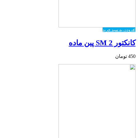
افزودن به سبد خرید
کانکتور SM 2 پین ماده
450
تومان