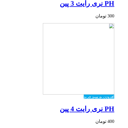
PH نری رایت 3 پین
300
تومان
افزودن به سبد خرید
PH نری رایت 4 پین
400
تومان