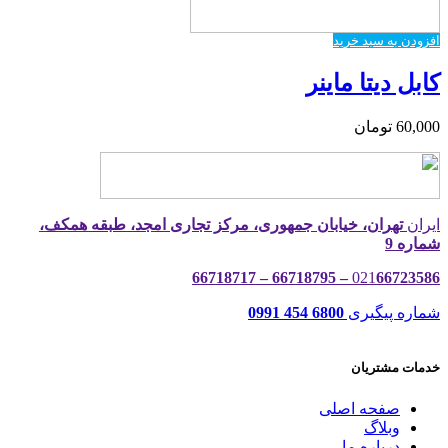
افزودن به سبد خرید
کابل دیتا ماینر
60,000
تومان
ایران
تهران، خیابان جمهوری، مرکز تجاری امجد، طبقه همکف،
شماره 9
021
66723586 – 66718795 – 66718717
شماره پیگیری
6800 454 0991
خدمات مشتریان
صفحه اصلی
وبلاگ
درباره ما