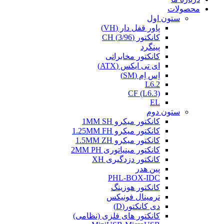
محصولات
ستون اول
پاور قفل دار (VH)
کانکتور (3/96) CH
پینگرد
کانکتور مخابراتی
ای تی ایکس (ATX)
اِس اِم (SM)
L6.2
CF (L6.3)
EL
ستون دوم
کانکتور میکرو 1MM SH
کانکتور میکرو 1.25MM FH
کانکتور میکرو 1.5MM ZH
کانکتور مینیاتوری 2MM PH
کانکتور دزدگیری XH
پین هدر
PHL-BOX-IDC
کانکتور هوزینگ
ترمینال فونیکس
دی کانکتور(D)
کانکتور های فلزی (نظامی)