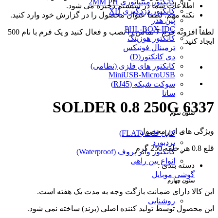
کانکتور مینیاتوری 2MM PH
اطلاعات شما در سیستم ذخیره می شود.
کانکتور دزدگیری XH
نکته مهم: لطفا عنوان محصول را در گزارش خود وارد کنید.
پین هدر
PHL-BOX-IDC
لطفاً افزونه فرم 7 تماس را نصب و فعال کنید و یک فرم با نام 500
کانکتور هوزینگ
ایجاد کنید.
ترمینال فونیکس
دی کانکتور(D)
کانکتور های فلزی (نظامی)
MiniUSB-MicroUSB
سوکت شبکه (RJ45)
ساتا
SOLDER 0.8 250G 6337
ستون سوم
ویژگی های این محصول
کابل فلت (FLAT)
بردبورد
قلع 0.8 هر حلقه 250 گرم
کانکتور واتر پروف (Waterproof)
انواع بین راهی
دسته بندی :
گوشی موبایل
ستون چهارم
این کالا دارای ضمانت بازگت وجه به مدت یک هفته است.
روشنایی
این محصول توسط تولید کننده اصلی (برند) ساخته نمی شود.