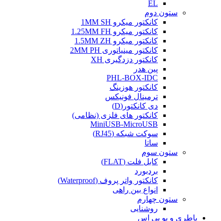
EL
ستون دوم
کانکتور میکرو 1MM SH
کانکتور میکرو 1.25MM FH
کانکتور میکرو 1.5MM ZH
کانکتور مینیاتوری 2MM PH
کانکتور دزدگیری XH
پین هدر
PHL-BOX-IDC
کانکتور هوزینگ
ترمینال فونیکس
دی کانکتور(D)
کانکتور های فلزی (نظامی)
MiniUSB-MicroUSB
سوکت شبکه (RJ45)
ساتا
ستون سوم
کابل فلت (FLAT)
بردبورد
کانکتور واتر پروف (Waterproof)
انواع بین راهی
ستون چهارم
روشنایی
باطری و یو پی اس