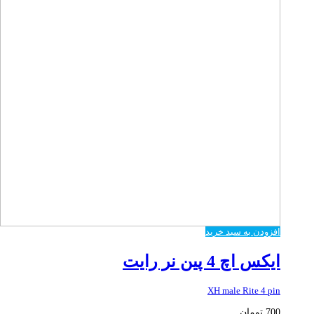
افزودن به سبد خرید
ایکس اچ 4 پین نر رایت
XH male Rite 4 pin
700
تومان