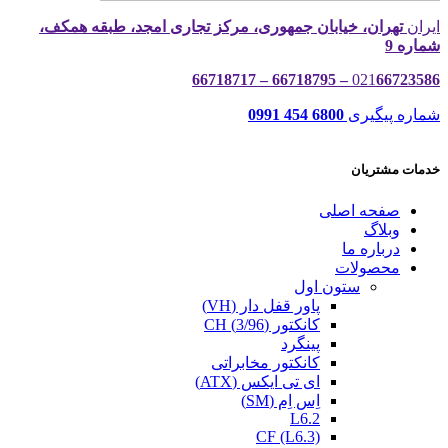
ایران
تهران، خیابان جمهوری، مرکز تجاری امجد، طبقه همکف،
شماره 9
021
66723586 – 66718795 – 66718717
شماره پیگیری
6800 454 0991
خدمات مشتریان
صفحه اصلی
وبلاگ
درباره ما
محصولات
ستون اول
پاور قفل دار (VH)
کانکتور (3/96) CH
پینگرد
کانکتور مخابراتی
ای تی ایکس (ATX)
اِس اِم (SM)
L6.2
CF (L6.3)