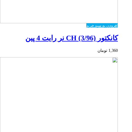
افزودن به سبد خرید
کانکتور CH (3/96) نر رایت 4 پین
1,360
تومان