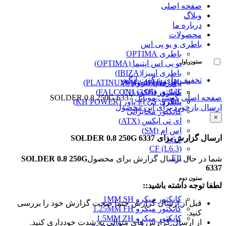
صفحه اصلی
وبلاگ
درباره ما
محصولات
باطری و یو پی اس
باطری OPTIMA
ستون اول
یو پی اس اپتیما (OPTIMA)
باطری ایبیزا(IBIZA)
تخفیف های شگفت انگیز
پاور قفل دار (VH)
باطری پلاتینیوم (PLATINUM)
کانکتور (3/96) CH
باطری فالکون(FALCON)
صفحه اصلی
گوشی موبایل
SOLDER 0.8 250G 6337
پینگرد
باطری کی اچ پاور (KH POWER)
ارسال بازخورد برای این محصول
کانکتور مخابراتی
×
ای تی ایکس (ATX)
اِس اِم (SM)
ارسال گزارش برای SOLDER 0.8 250G 6337
L6.2
CF (L6.3)
EL
شما در حال ارسال گزارش برای محصول
SOLDER 0.8 250G
6337
ستون دوم
لطفا توجه داشته باشید::
کانکتور میکرو 1MM SH
قبل از ارسال گزارش حتما صحت گزارش خود را بررسی
کانکتور میکرو 1.25MM FH
کنید.
کانکتور میکرو 1.5MM ZH
از ارسال گزارش های متوالی به شدت خودداری کنید.