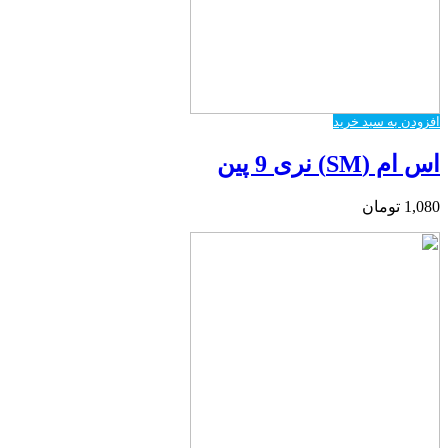
افزودن به سبد خرید
اس ام (SM) نری 9 پین
1,080
تومان