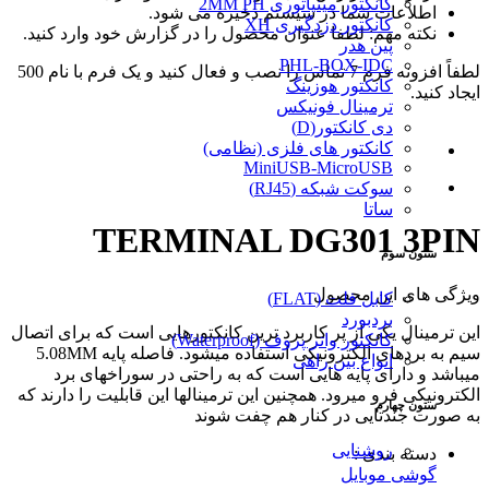
کانکتور مینیاتوری 2MM PH
اطلاعات شما در سیستم ذخیره می شود.
کانکتور دزدگیری XH
نکته مهم: لطفا عنوان محصول را در گزارش خود وارد کنید.
پین هدر
PHL-BOX-IDC
لطفاً افزونه فرم 7 تماس را نصب و فعال کنید و یک فرم با نام 500
کانکتور هوزینگ
ایجاد کنید.
ترمینال فونیکس
دی کانکتور(D)
کانکتور های فلزی (نظامی)
MiniUSB-MicroUSB
سوکت شبکه (RJ45)
ساتا
TERMINAL DG301 3PIN
ستون سوم
ویژگی های این محصول
کابل فلت (FLAT)
بردبورد
این ترمینال یکی از پر کاربرد ترین کانکتورهایی است که برای اتصال
کانکتور واتر پروف (Waterproof)
سیم به بردهای الکترونیکی استفاده میشود. فاصله پایه 5.08MM
انواع بین راهی
میباشد و دارای پایه هایی است که به راحتی در سوراخهای برد
الکترونیکی فرو میرود. همچنین این ترمینالها این قابلیت را دارند که
ستون چهارم
به صورت جندتایی در کنار هم چفت شوند
روشنایی
دسته بندی :
گوشی موبایل