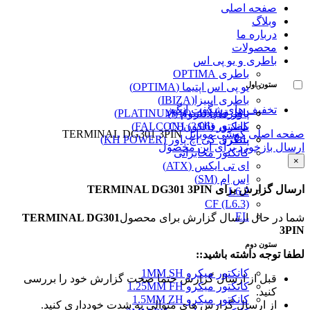
صفحه اصلی
وبلاگ
درباره ما
محصولات
باطری و یو پی اس
باطری OPTIMA
ستون اول
یو پی اس اپتیما (OPTIMA)
باطری ایبیزا(IBIZA)
تخفیف های شگفت انگیز
پاور قفل دار (VH)
باطری پلاتینیوم (PLATINUM)
کانکتور (3/96) CH
باطری فالکون(FALCON)
صفحه اصلی
گوشی موبایل
TERMINAL DG301 3PIN
پینگرد
باطری کی اچ پاور (KH POWER)
ارسال بازخورد برای این محصول
کانکتور مخابراتی
×
ای تی ایکس (ATX)
اِس اِم (SM)
ارسال گزارش برای TERMINAL DG301 3PIN
L6.2
CF (L6.3)
EL
شما در حال ارسال گزارش برای محصول
TERMINAL DG301
3PIN
ستون دوم
لطفا توجه داشته باشید::
کانکتور میکرو 1MM SH
قبل از ارسال گزارش حتما صحت گزارش خود را بررسی
کانکتور میکرو 1.25MM FH
کنید.
کانکتور میکرو 1.5MM ZH
از ارسال گزارش های متوالی به شدت خودداری کنید.