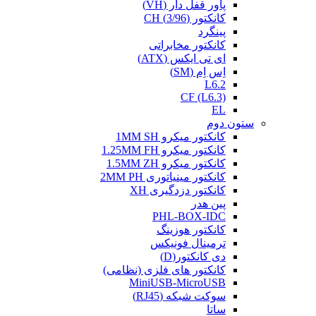
پاور قفل دار (VH)
کانکتور (3/96) CH
پینگرد
کانکتور مخابراتی
ای تی ایکس (ATX)
اِس اِم (SM)
L6.2
CF (L6.3)
EL
ستون دوم
کانکتور میکرو 1MM SH
کانکتور میکرو 1.25MM FH
کانکتور میکرو 1.5MM ZH
کانکتور مینیاتوری 2MM PH
کانکتور دزدگیری XH
پین هدر
PHL-BOX-IDC
کانکتور هوزینگ
ترمینال فونیکس
دی کانکتور(D)
کانکتور های فلزی (نظامی)
MiniUSB-MicroUSB
سوکت شبکه (RJ45)
ساتا