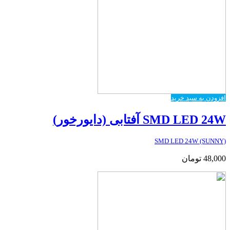
افزودن به سبد خرید
SMD LED 24W آفتابی (دایورخور)
SMD LED 24W (SUNNY)
48,000
تومان