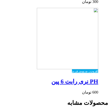
300
تومان
افزودن به سبد خرید
PH نری رایت 6 پین
600
تومان
محصولات مشابه