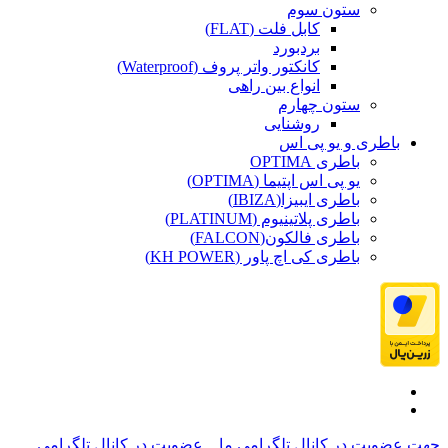
ستون سوم
کابل فلت (FLAT)
بردبورد
کانکتور واتر پروف (Waterproof)
انواع بین راهی
ستون چهارم
روشنایی
باطری و یو پی اس
باطری OPTIMA
یو پی اس اپتیما (OPTIMA)
باطری ایبیزا(IBIZA)
باطری پلاتینیوم (PLATINUM)
باطری فالکون(FALCON)
باطری کی اچ پاور (KH POWER)
جهت عضویت در کانال تلگرامی ما...
عضویت در کانال تلگرامی