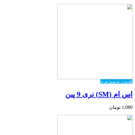
افزودن به سبد خرید
اس ام (SM) نری 9 پین
1,080
تومان