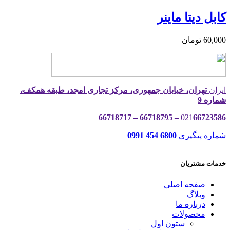
کابل دیتا ماینر
60,000
تومان
ایران
تهران، خیابان جمهوری، مرکز تجاری امجد، طبقه همکف،
شماره 9
021
66723586 – 66718795 – 66718717
شماره پیگیری
6800 454 0991
خدمات مشتریان
صفحه اصلی
وبلاگ
درباره ما
محصولات
ستون اول