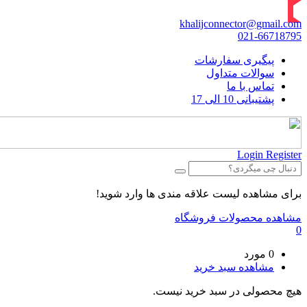
khalijconnector@gmail.com
021-66718795
پیگیری سفارشات
سوالات متداول
تماس با ما
پشتیبانی 10 الی 17
Login
Register
برای مشاهده لیست علاقه مندی ها وارد شوید!
مشاهده محصولات فروشگاه
0
0 مورد
مشاهده سبد خرید
هیچ محصولی در سبد خرید نیست.