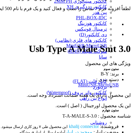
کانکتور مینیاتوری 2MM PH
کانکتور دزدگیری XH
لطفاً افزونه فرم 7 تماس را نصب و فعال کنید و یک فرم با نام 500 ایجاد کنید.
پین هدر
PHL-BOX-IDC
کانکتور هوزینگ
ترمینال فونیکس
دی کانکتور(D)
کانکتور های فلزی (نظامی)
MiniUSB-MicroUSB
Usb Type A Male Smt 3.0
سوکت شبکه (RJ45)
ساتا
ویژگی های این محصول
ستون سوم
برند: B-Y
دسته بندی :
کابل فلت (FLAT)
MiniUSB-MicroUSB
بردبورد
کانکتور واتر پروف (Waterproof)
این محصول دارای یک هفته ضمانت استرداد وجه است.
انواع بین راهی
این یک محصول اورجینال ( اصل ) است.
ستون چهارم
شناسه محصول : T-A-MALE-S-3.0
روشنایی
فروشنده:
khalij connector
این محصول طی ۷ روز کاری ارسال میشود.
وضعیت انبار:
موجود در انبار
آماده ارسال از انبار فروشگاه