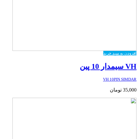
افزودن به سبد خرید
VH سیمدار 10 پین
VH 10PIN SIMDAR
35,000
تومان