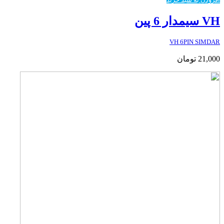
VH سیمدار 6 پین
VH 6PIN SIMDAR
21,000
تومان