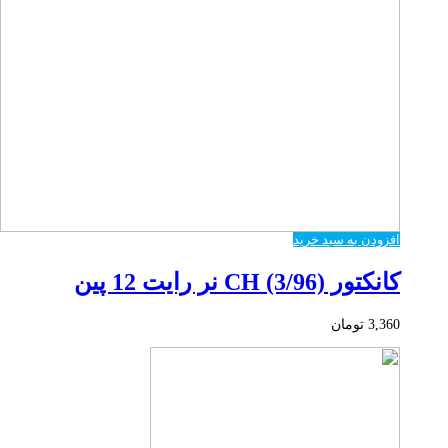
افزودن به سبد خرید
کانکتور CH (3/96) نر رایت 12 پین
3,360
تومان