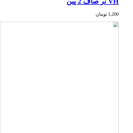
VH نر صاف 2 پین
1,200
تومان