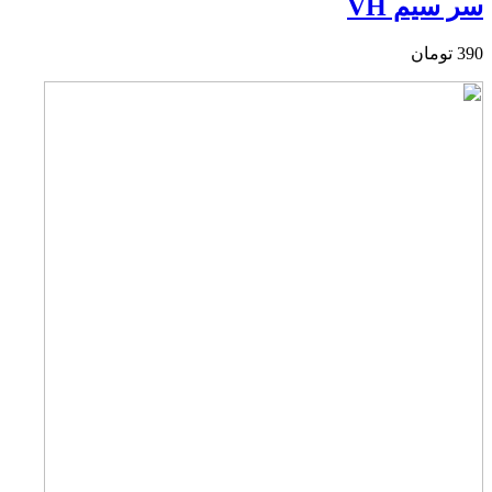
سر سیم VH
390
تومان