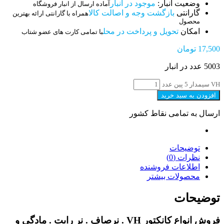
وضعیت انبار:
موجود در انبار
آماده ارسال از انبار فروشگاه
گارانتی
بازگشت وجه و اصالت کالا
همراه با گارانتی ارائه بهترین
محصول
امکان
تحویل و پرداخت در محل
با تمامی کارت های عضو شتاب
17,500
تومان
5003 عدد در انبار
VH سیمدار 5 پین عدد
افزودن به سبد خرید
ارسال به تمامی نقاط کشور
توضیحات
نظرات (0)
اطلاعات فروشنده
محصولات بیشتر
توضیحات
فروش انواع کانکتور VH . نرصاف . نر رایت . مادگی و