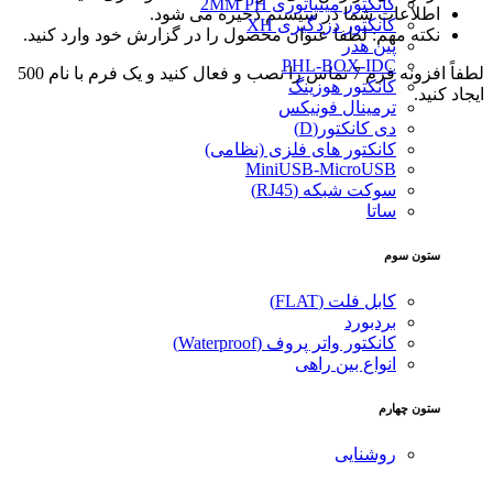
کانکتور مینیاتوری 2MM PH
اطلاعات شما در سیستم ذخیره می شود.
کانکتور دزدگیری XH
نکته مهم: لطفا عنوان محصول را در گزارش خود وارد کنید.
پین هدر
PHL-BOX-IDC
لطفاً افزونه فرم 7 تماس را نصب و فعال کنید و یک فرم با نام 500
کانکتور هوزینگ
ایجاد کنید.
ترمینال فونیکس
دی کانکتور(D)
کانکتور های فلزی (نظامی)
MiniUSB-MicroUSB
سوکت شبکه (RJ45)
ساتا
ستون سوم
کابل فلت (FLAT)
بردبورد
کانکتور واتر پروف (Waterproof)
انواع بین راهی
ستون چهارم
روشنایی