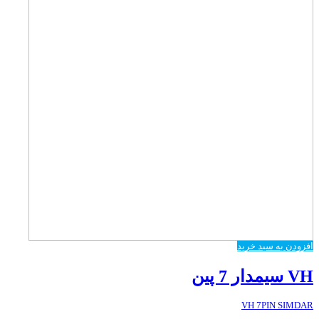
افزودن به سبد خرید
VH سیمدار 7 پین
VH 7PIN SIMDAR