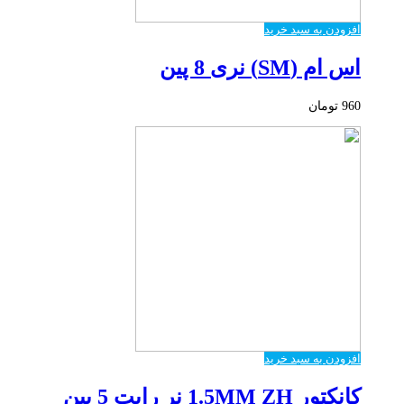
افزودن به سبد خرید
اس ام (SM) نری 8 پین
960
تومان
افزودن به سبد خرید
کانکتور 1.5MM ZH نر رایت 5 پین