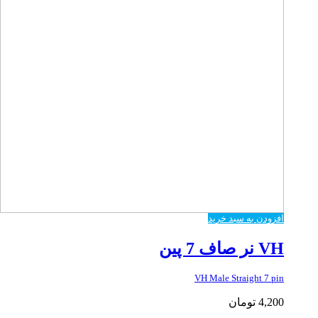
افزودن به سبد خرید
VH نر صاف 7 پین
VH Male Straight 7 pin
4,200
تومان