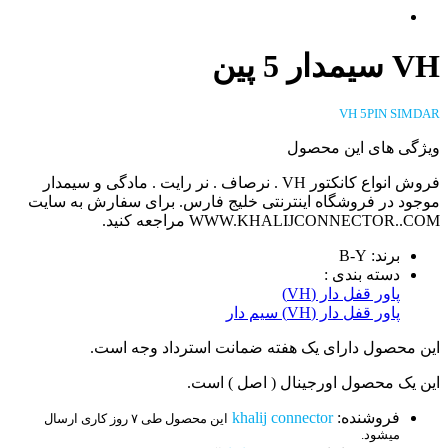
VH سیمدار 5 پین
VH 5PIN SIMDAR
ویژگی های این محصول
فروش انواع کانکتور VH . نرصاف . نر رایت . مادگی و سیمدار
موجود در فروشگاه اینترنتی خلیج فارس. برای سفارش به سایت
WWW.KHALIJCONNECTOR..COM مراجعه کنید.
برند: B-Y
دسته بندی :
پاور قفل دار (VH)
پاور قفل دار (VH) سیم دار
این محصول دارای یک هفته ضمانت استرداد وجه است.
این یک محصول اورجینال ( اصل ) است.
فروشنده:
khalij connector
این محصول طی ۷ روز کاری ارسال
میشود.