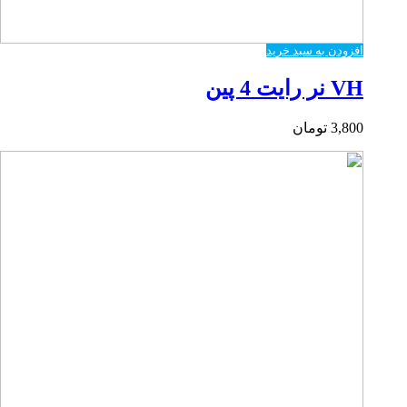
افزودن به سبد خرید
VH نر رایت 4 پین
3,800
تومان