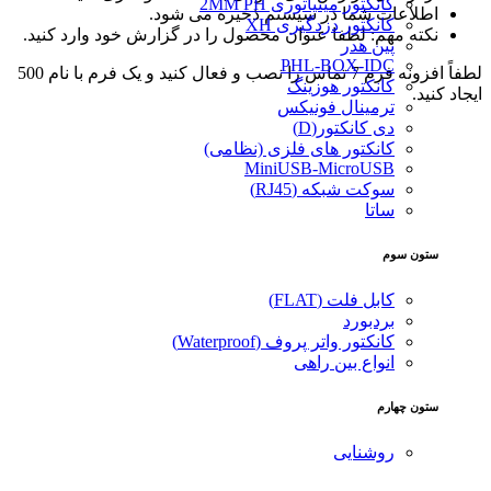
کانکتور مینیاتوری 2MM PH
اطلاعات شما در سیستم ذخیره می شود.
کانکتور دزدگیری XH
نکته مهم: لطفا عنوان محصول را در گزارش خود وارد کنید.
پین هدر
PHL-BOX-IDC
لطفاً افزونه فرم 7 تماس را نصب و فعال کنید و یک فرم با نام 500
کانکتور هوزینگ
ایجاد کنید.
ترمینال فونیکس
دی کانکتور(D)
کانکتور های فلزی (نظامی)
MiniUSB-MicroUSB
سوکت شبکه (RJ45)
ساتا
ستون سوم
کابل فلت (FLAT)
بردبورد
کانکتور واتر پروف (Waterproof)
انواع بین راهی
ستون چهارم
روشنایی