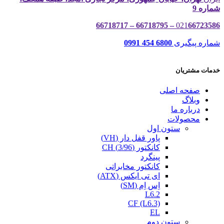
شماره 9
021
66723586 – 66718795 – 66718717
شماره پیگیری
6800 454 0991
خدمات مشتریان
صفحه اصلی
وبلاگ
درباره ما
محصولات
ستون اول
پاور قفل دار (VH)
کانکتور (3/96) CH
پینگرد
کانکتور مخابراتی
ای تی ایکس (ATX)
اِس اِم (SM)
L6.2
CF (L6.3)
EL
ستون دوم