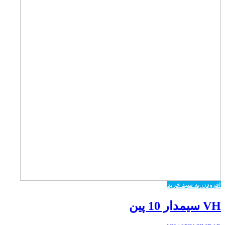
افزودن به سبد خرید
VH سیمدار 10 پین