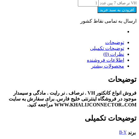
VH نر صاف 7 پین عدد
افزودن به سبد خرید
ارسال به تمامی نقاط کشور
توضیحات
توضیحات تکمیلی
نظرات (0)
اطلاعات فروشنده
محصولات بیشتر
توضیحات
فروش انواع کانکتور VH . نرصاف . نر رایت . مادگی و سیمدار
موجود در فروشگاه اینترنتی خلیج فارس. برای سفارش به سایت
WWW.KHALIJCONNECTOR..COM مراجعه کنید.
توضیحات تکمیلی
برند
B-Y