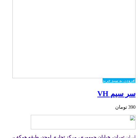
افزودن به سبد خرید
سر سیم VH
390
تومان
ایران
تهران، خیابان جمهوری، مرکز تجاری امجد، طبقه همکف،