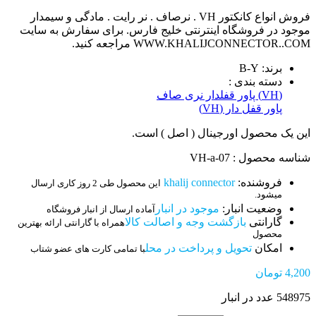
فروش انواع کانکتور VH . نرصاف . نر رایت . مادگی و سیمدار
موجود در فروشگاه اینترنتی خلیج فارس. برای سفارش به سایت
WWW.KHALIJCONNECTOR..COM مراجعه کنید.
برند: B-Y
دسته بندی :
(VH) پاور قفلدار نری صاف
پاور قفل دار (VH)
این یک محصول اورجینال ( اصل ) است.
شناسه محصول : 07-VH-a
فروشنده:
khalij connector
این محصول طی 2 روز کاری ارسال
میشود.
وضعیت انبار:
موجود در انبار
آماده ارسال از انبار فروشگاه
گارانتی
بازگشت وجه و اصالت کالا
همراه با گارانتی ارائه بهترین
محصول
امکان
تحویل و پرداخت در محل
با تمامی کارت های عضو شتاب
4,200
تومان
548975 عدد در انبار