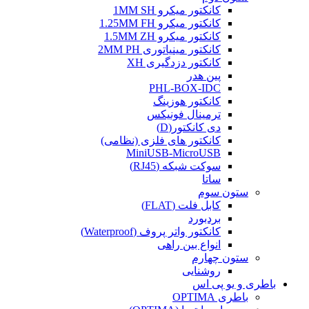
کانکتور میکرو 1MM SH
کانکتور میکرو 1.25MM FH
کانکتور میکرو 1.5MM ZH
کانکتور مینیاتوری 2MM PH
کانکتور دزدگیری XH
پین هدر
PHL-BOX-IDC
کانکتور هوزینگ
ترمینال فونیکس
دی کانکتور(D)
کانکتور های فلزی (نظامی)
MiniUSB-MicroUSB
سوکت شبکه (RJ45)
ساتا
ستون سوم
کابل فلت (FLAT)
بردبورد
کانکتور واتر پروف (Waterproof)
انواع بین راهی
ستون چهارم
روشنایی
باطری و یو پی اس
باطری OPTIMA