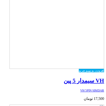
افزودن به سبد خرید
VH سیمدار 5 پین
VH 5PIN SIMDAR
17,500
تومان