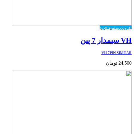
افزودن به سبد خرید
VH سیمدار 7 پین
VH 7PIN SIMDAR
24,500
تومان