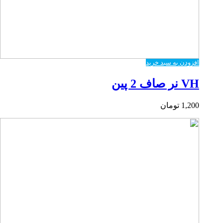
افزودن به سبد خرید
VH نر صاف 2 پین
1,200
تومان