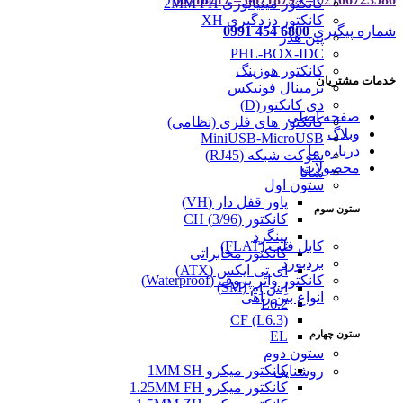
کانکتور مینیاتوری 2MM PH
کانکتور دزدگیری XH
شماره پیگیری
6800 454 0991
پین هدر
PHL-BOX-IDC
کانکتور هوزینگ
خدمات مشتریان
ترمینال فونیکس
دی کانکتور(D)
صفحه اصلی
کانکتور های فلزی (نظامی)
وبلاگ
MiniUSB-MicroUSB
درباره ما
سوکت شبکه (RJ45)
محصولات
ساتا
ستون اول
پاور قفل دار (VH)
ستون سوم
کانکتور (3/96) CH
پینگرد
کابل فلت (FLAT)
کانکتور مخابراتی
بردبورد
ای تی ایکس (ATX)
کانکتور واتر پروف (Waterproof)
اِس اِم (SM)
انواع بین راهی
L6.2
CF (L6.3)
ستون چهارم
EL
ستون دوم
کانکتور میکرو 1MM SH
روشنایی
کانکتور میکرو 1.25MM FH