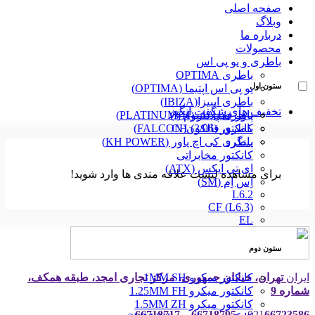
صفحه اصلی
وبلاگ
درباره ما
محصولات
باطری و یو پی اس
باطری OPTIMA
ستون اول
یو پی اس اپتیما (OPTIMA)
باطری ایبیزا(IBIZA)
تخفیف های شگفت انگیز
پاور قفل دار (VH)
باطری پلاتینیوم (PLATINUM)
کانکتور (3/96) CH
باطری فالکون(FALCON)
پینگرد
باطری کی اچ پاور (KH POWER)
کانکتور مخابراتی
ای تی ایکس (ATX)
برای مشاهده لیست علاقه مندی ها وارد شوید!
اِس اِم (SM)
L6.2
CF (L6.3)
EL
ستون دوم
کانکتور میکرو 1MM SH
ایران
تهران، خیابان جمهوری، مرکز تجاری امجد، طبقه همکف،
کانکتور میکرو 1.25MM FH
شماره 9
کانکتور میکرو 1.5MM ZH
021
66723586 – 66718795 – 66718717