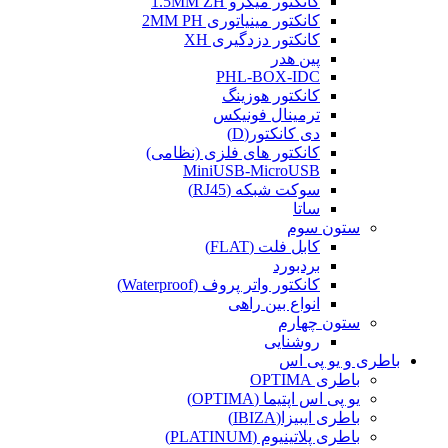
کانکتور میکرو 1.5MM ZH
کانکتور مینیاتوری 2MM PH
کانکتور دزدگیری XH
پین هدر
PHL-BOX-IDC
کانکتور هوزینگ
ترمینال فونیکس
دی کانکتور(D)
کانکتور های فلزی (نظامی)
MiniUSB-MicroUSB
سوکت شبکه (RJ45)
ساتا
ستون سوم
کابل فلت (FLAT)
بردبورد
کانکتور واتر پروف (Waterproof)
انواع بین راهی
ستون چهارم
روشنایی
باطری و یو پی اس
باطری OPTIMA
یو پی اس اپتیما (OPTIMA)
باطری ایبیزا(IBIZA)
باطری پلاتینیوم (PLATINUM)