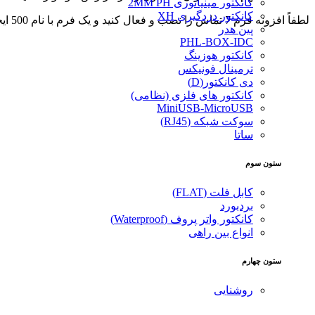
کانکتور مینیاتوری 2MM PH
کانکتور دزدگیری XH
لطفاً افزونه فرم 7 تماس را نصب و فعال کنید و یک فرم با نام 500 ایجاد کنید.
پین هدر
PHL-BOX-IDC
کانکتور هوزینگ
ترمینال فونیکس
دی کانکتور(D)
کانکتور های فلزی (نظامی)
MiniUSB-MicroUSB
سوکت شبکه (RJ45)
ساتا
ستون سوم
کابل فلت (FLAT)
بردبورد
کانکتور واتر پروف (Waterproof)
انواع بین راهی
ستون چهارم
روشنایی