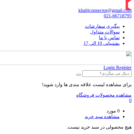
khalijconnector@gmail.com
021-66718795
پیگیری سفارشات
سوالات متداول
تماس با ما
پشتیبانی 10 الی 17
Login
Register
برای مشاهده لیست علاقه مندی ها وارد شوید!
مشاهده محصولات فروشگاه
0
0 مورد
مشاهده سبد خرید
هیچ محصولی در سبد خرید نیست.