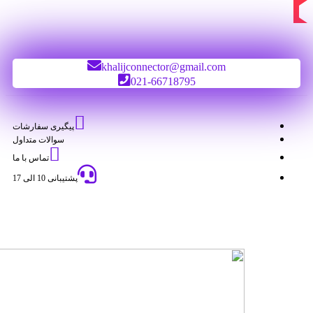
khalijconnector@gmail.com
021-66718795
پیگیری سفارشات
سوالات متداول
تماس با ما
پشتیبانی 10 الی 17