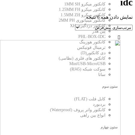
idc
کانکتور میکرو 1MM SH
کانکتور میکرو 1.25MM FH
کانکتور میکرو 1.5MM ZH
نمایش دادن همه 6 نتیجه
کانکتور مینیاتوری 2MM PH
کانکتور دزدگیری XH
پین هدر
PHL-BOX-IDC
کانکتور هوزینگ
ترمینال فونیکس
دی کانکتور(D)
کانکتور های فلزی (نظامی)
MiniUSB-MicroUSB
سوکت شبکه (RJ45)
ساتا
ستون سوم
کابل فلت (FLAT)
بردبورد
کانکتور واتر پروف (Waterproof)
انواع بین راهی
ستون چهارم