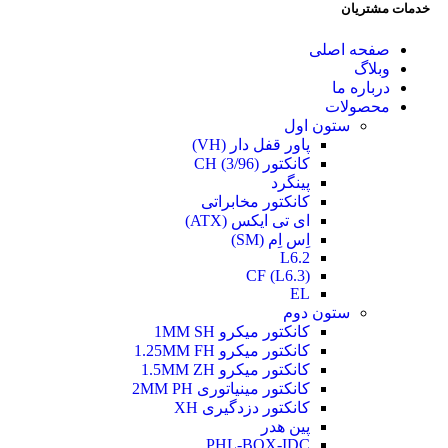
خدمات مشتریان
صفحه اصلی
وبلاگ
درباره ما
محصولات
ستون اول
پاور قفل دار (VH)
کانکتور (3/96) CH
پینگرد
کانکتور مخابراتی
ای تی ایکس (ATX)
اِس اِم (SM)
L6.2
CF (L6.3)
EL
ستون دوم
کانکتور میکرو 1MM SH
کانکتور میکرو 1.25MM FH
کانکتور میکرو 1.5MM ZH
کانکتور مینیاتوری 2MM PH
کانکتور دزدگیری XH
پین هدر
PHL-BOX-IDC