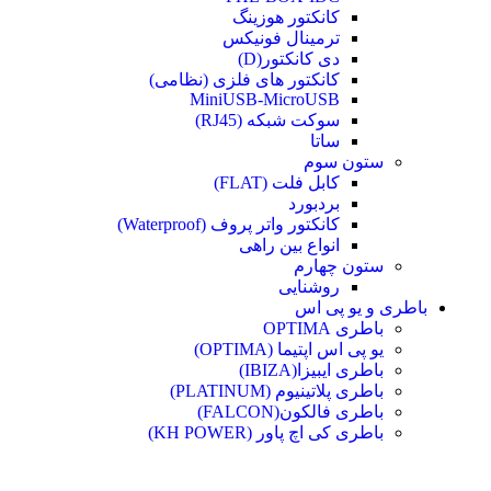
کانکتور هوزینگ
ترمینال فونیکس
دی کانکتور(D)
کانکتور های فلزی (نظامی)
MiniUSB-MicroUSB
سوکت شبکه (RJ45)
ساتا
ستون سوم
کابل فلت (FLAT)
بردبورد
کانکتور واتر پروف (Waterproof)
انواع بین راهی
ستون چهارم
روشنایی
باطری و یو پی اس
باطری OPTIMA
یو پی اس اپتیما (OPTIMA)
باطری ایبیزا(IBIZA)
باطری پلاتینیوم (PLATINUM)
باطری فالکون(FALCON)
باطری کی اچ پاور (KH POWER)