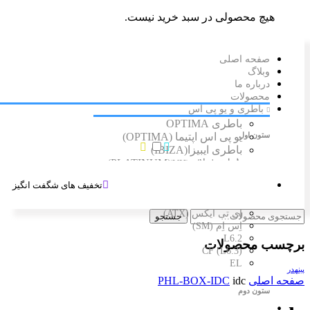
هیچ محصولی در سبد خرید نیست.
صفحه اصلی
وبلاگ
درباره ما
محصولات
باطری و یو پی اس
باطری OPTIMA
ستون اول
یو پی اس اپتیما (OPTIMA)
باطری ایبیزا(IBIZA)
باطری پلاتینیوم (PLATINUM)
پاور قفل دار (VH)
باطری فالکون(FALCON)
کانکتور (3/96) CH
تخفیف های شگفت انگیز
پینگرد
باطری کی اچ پاور (KH POWER)
کانکتور مخابراتی
ای تی ایکس (ATX)
جستجو
اِس اِم (SM)
L6.2
برچسب محصولات
CF (L6.3)
EL
پینهدر
صفحه اصلی
idc
PHL-BOX-IDC
ستون دوم