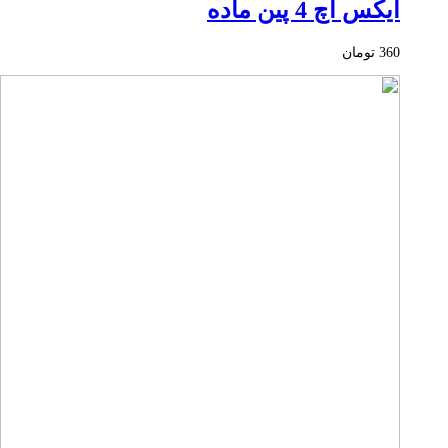
ایکس اچ 4 پین ماده
360
تومان