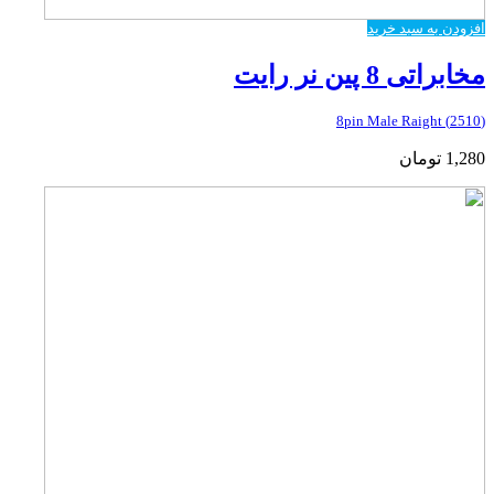
افزودن به سبد خرید
مخابراتی 8 پین نر رایت
(2510) 8pin Male Raight
1,280
تومان