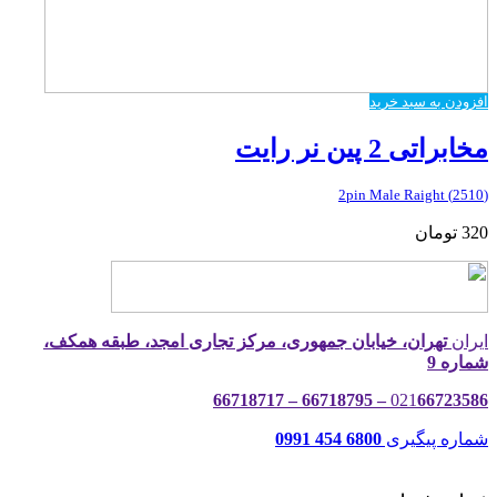
افزودن به سبد خرید
مخابراتی 2 پین نر رایت
(2510) 2pin Male Raight
320
تومان
ایران
تهران، خیابان جمهوری، مرکز تجاری امجد، طبقه همکف،
شماره 9
021
66723586 – 66718795 – 66718717
شماره پیگیری
6800 454 0991