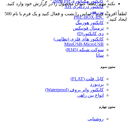
کانکتور مینیاتوری 2MM PH
نکته مهم: لطفا عنوان محصول را در گزارش خود وارد کنید.
کانکتور دزدگیری XH
پین هدر
لطفاً افزونه فرم 7 تماس را نصب و فعال کنید و یک فرم با نام 500
PHL-BOX-IDC
ایجاد کنید.
کانکتور هوزینگ
ترمینال فونیکس
دی کانکتور(D)
کانکتور های فلزی (نظامی)
MiniUSB-MicroUSB
سوکت شبکه (RJ45)
ساتا
ستون سوم
کابل فلت (FLAT)
بردبورد
کانکتور واتر پروف (Waterproof)
انواع بین راهی
ستون چهارم
روشنایی