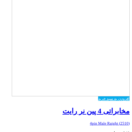
افزودن به سبد خرید
مخابراتی 4 پین نر رایت
(2510) 4pin Male Raight