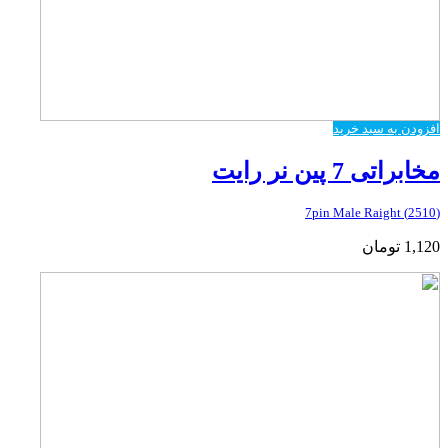
افزودن به سبد خرید
مخابراتی 7 پین نر رایت
(2510) 7pin Male Raight
1,120
تومان