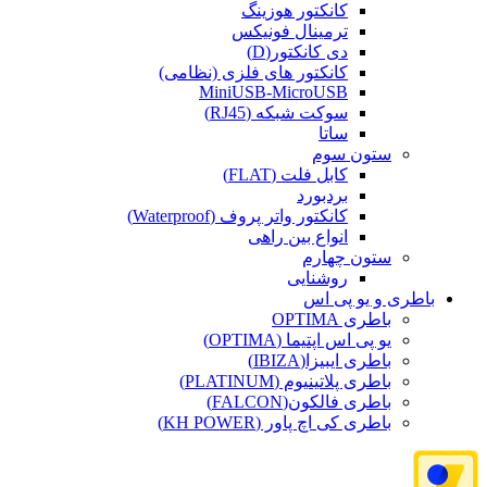
کانکتور هوزینگ
ترمینال فونیکس
دی کانکتور(D)
کانکتور های فلزی (نظامی)
MiniUSB-MicroUSB
سوکت شبکه (RJ45)
ساتا
ستون سوم
کابل فلت (FLAT)
بردبورد
کانکتور واتر پروف (Waterproof)
انواع بین راهی
ستون چهارم
روشنایی
باطری و یو پی اس
باطری OPTIMA
یو پی اس اپتیما (OPTIMA)
باطری ایبیزا(IBIZA)
باطری پلاتینیوم (PLATINUM)
باطری فالکون(FALCON)
باطری کی اچ پاور (KH POWER)