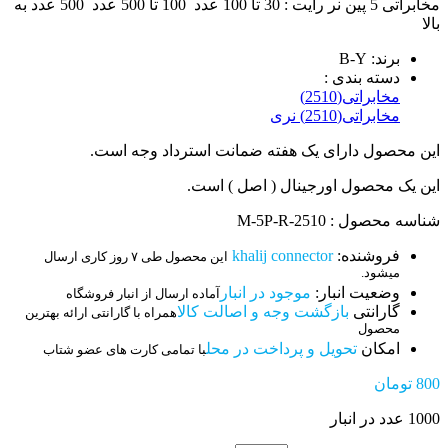
مخابراتی 5 پین نر رایت : 30 تا 100 عدد 100 تا 500 عدد 500 عدد به
بالا
برند: B-Y
دسته بندی :
مخابراتی(2510)
مخابراتی(2510) نری
این محصول دارای یک هفته ضمانت استرداد وجه است.
این یک محصول اورجینال ( اصل ) است.
شناسه محصول : 2510-M-5P-R
فروشنده:
khalij connector
این محصول طی ۷ روز کاری ارسال
میشود.
وضعیت انبار:
موجود در انبار
آماده ارسال از انبار فروشگاه
گارانتی
بازگشت وجه و اصالت کالا
همراه با گارانتی ارائه بهترین
محصول
امکان
تحویل و پرداخت در محل
با تمامی کارت های عضو شتاب
800
تومان
1000 عدد در انبار