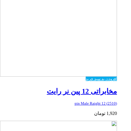
افزودن به سبد خرید
مخابراتی 12 پین نر رایت
(2510) 12 pin Male Raight
1,920
تومان