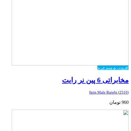
افزودن به سبد خرید
مخابراتی 6 پین نر رایت
(2510) 6pin Male Raight
960
تومان