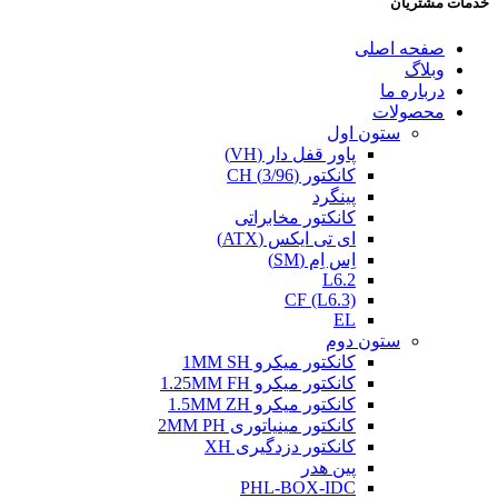
خدمات مشتریان
صفحه اصلی
وبلاگ
درباره ما
محصولات
ستون اول
پاور قفل دار (VH)
کانکتور (3/96) CH
پینگرد
کانکتور مخابراتی
ای تی ایکس (ATX)
اِس اِم (SM)
L6.2
CF (L6.3)
EL
ستون دوم
کانکتور میکرو 1MM SH
کانکتور میکرو 1.25MM FH
کانکتور میکرو 1.5MM ZH
کانکتور مینیاتوری 2MM PH
کانکتور دزدگیری XH
پین هدر
PHL-BOX-IDC