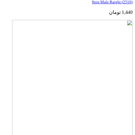
(2510) 9pin Male Raight
1,440
تومان