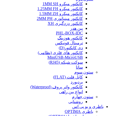
کانکتور میکرو 1MM SH
کانکتور میکرو 1.25MM FH
کانکتور میکرو 1.5MM ZH
کانکتور مینیاتوری 2MM PH
کانکتور دزدگیری XH
پین هدر
PHL-BOX-IDC
کانکتور هوزینگ
ترمینال فونیکس
دی کانکتور(D)
کانکتور های فلزی (نظامی)
MiniUSB-MicroUSB
سوکت شبکه (RJ45)
ساتا
ستون سوم
کابل فلت (FLAT)
بردبورد
کانکتور واتر پروف (Waterproof)
انواع بین راهی
ستون چهارم
روشنایی
باطری و یو پی اس
باطری OPTIMA