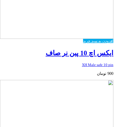
افزودن به سبد خرید
ایکس اچ 10 پین نر صاف
XH Male safe 10 pin
900
تومان