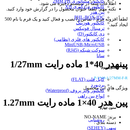
کانکتور مینیاتوری 2MM PH
اطلاعات شما در سیستم ذخیره می شود.
کانکتور دزدگیری XH
نکته مهم: لطفا عنوان محصول را در گزارش خود وارد کنید.
پین هدر
PHL-BOX-IDC
لطفاً افزونه فرم 7 تماس را نصب و فعال کنید و یک فرم با نام 500
کانکتور هوزینگ
ایجاد کنید.
ترمینال فونیکس
دی کانکتور(D)
کانکتور های فلزی (نظامی)
MiniUSB-MicroUSB
سوکت شبکه (RJ45)
ساتا
پینهدر 40*1 ماده رایت 1/27mm
ستون سوم
P-1*40-1/27MM-F-R
کابل فلت (FLAT)
بردبورد
ویژگی های این محصول
کانکتور واتر پروف (Waterproof)
انواع بین راهی
پین هدر 40×1 ماده رایت 1.27mm
ستون چهارم
برند: NO-NAME
روشنایی
دسته بندی :
سِهِی (SEHEY)