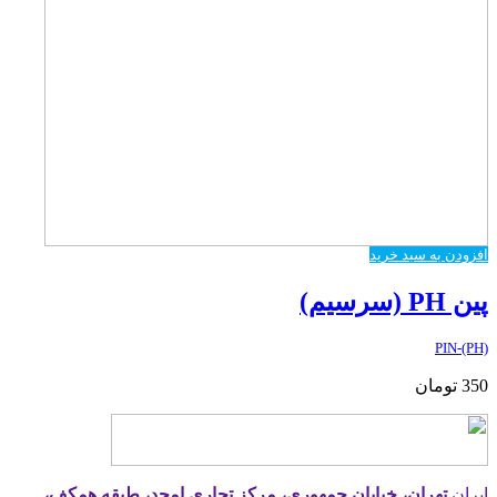
افزودن به سبد خرید
پین PH (سرسیم)
PIN-(PH)
350
تومان
ایران
تهران، خیابان جمهوری، مرکز تجاری امجد، طبقه همکف،