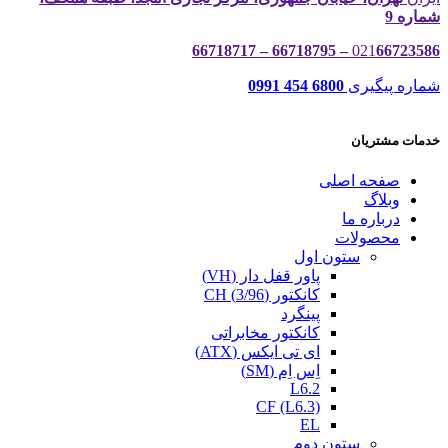
شماره 9
021
66723586 – 66718795 – 66718717
شماره پیگیری
6800 454 0991
خدمات مشتریان
صفحه اصلی
وبلاگ
درباره ما
محصولات
ستون اول
پاور قفل دار (VH)
کانکتور (3/96) CH
پینگرد
کانکتور مخابراتی
ای تی ایکس (ATX)
اِس اِم (SM)
L6.2
CF (L6.3)
EL
ستون دوم