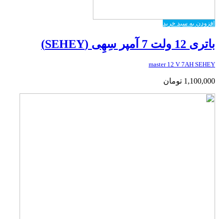
افزودن به سبد خرید
باتری 12 ولت 7 آمپر سِهِی (SEHEY)
master 12 V 7AH SEHEY
1,100,000
تومان