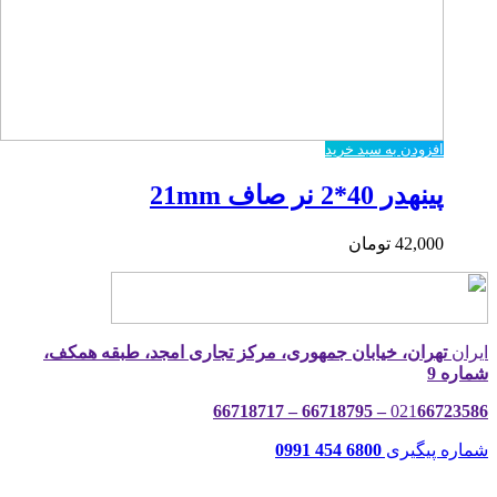
افزودن به سبد خرید
پینهدر 40*2 نر صاف 21mm
42,000
تومان
ایران
تهران، خیابان جمهوری، مرکز تجاری امجد، طبقه همکف،
شماره 9
021
66723586 – 66718795 – 66718717
شماره پیگیری
6800 454 0991