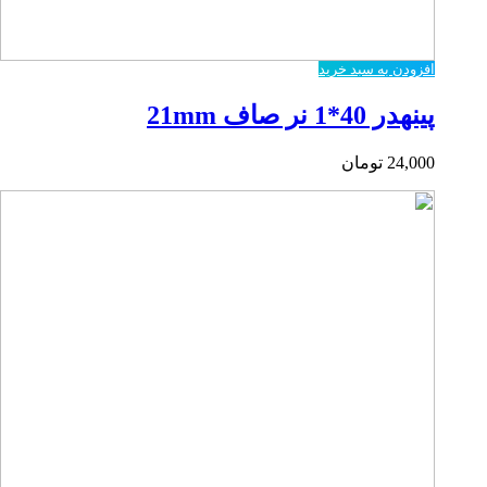
افزودن به سبد خرید
پینهدر 40*1 نر صاف 21mm
24,000
تومان