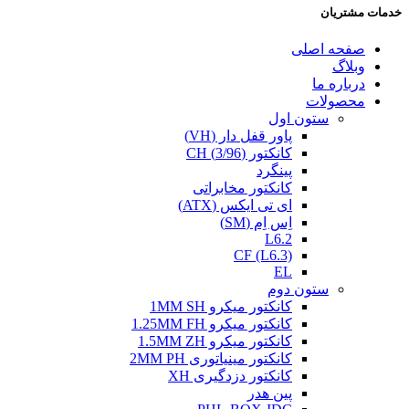
خدمات مشتریان
صفحه اصلی
وبلاگ
درباره ما
محصولات
ستون اول
پاور قفل دار (VH)
کانکتور (3/96) CH
پینگرد
کانکتور مخابراتی
ای تی ایکس (ATX)
اِس اِم (SM)
L6.2
CF (L6.3)
EL
ستون دوم
کانکتور میکرو 1MM SH
کانکتور میکرو 1.25MM FH
کانکتور میکرو 1.5MM ZH
کانکتور مینیاتوری 2MM PH
کانکتور دزدگیری XH
پین هدر