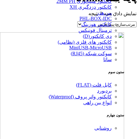
کانکتور مینیاتوری 2MM PH
کانکتور دزدگیری XH
پین هدر
نمایش دادن همه 2 نتیجه
PHL-BOX-IDC
کانکتور هوزینگ
ترمینال فونیکس
دی کانکتور(D)
کانکتور های فلزی (نظامی)
MiniUSB-MicroUSB
سوکت شبکه (RJ45)
ساتا
ستون سوم
کابل فلت (FLAT)
بردبورد
کانکتور واتر پروف (Waterproof)
انواع بین راهی
ستون چهارم
روشنایی