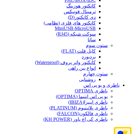
PHL-BOX-IDC
کانکتور هوزینگ
ترمینال فونیکس
دی کانکتور(D)
کانکتور های فلزی (نظامی)
MiniUSB-MicroUSB
سوکت شبکه (RJ45)
ساتا
ستون سوم
کابل فلت (FLAT)
بردبورد
کانکتور واتر پروف (Waterproof)
انواع بین راهی
ستون چهارم
روشنایی
باطری و یو پی اس
باطری OPTIMA
یو پی اس اپتیما (OPTIMA)
باطری ایبیزا(IBIZA)
باطری پلاتینیوم (PLATINUM)
باطری فالکون(FALCON)
باطری کی اچ پاور (KH POWER)