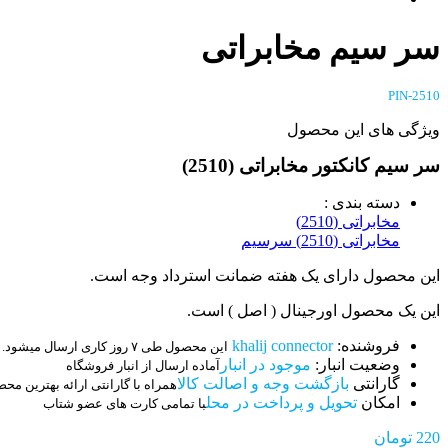
سر سیم مخابراتی
2510-PIN
ویژگی های این محصول
سر سیم کانکتور مخابراتی (2510)
دسته بندی :
مخابراتی (2510)
مخابراتی (2510) سرسیم
این محصول دارای یک هفته ضمانت استرداد وجه است.
این یک محصول اورجینال ( اصل ) است.
فروشنده:
khalij connector
این محصول طی ۷ روز کاری ارسال میشود.
وضعیت انبار:
موجود در انبار
آماده ارسال از انبار فروشگاه
گارانتی
بازگشت وجه و اصالت کالا
همراه با گارانتی ارائه بهترین مح
امکان
تحویل و پرداخت در محل
با تمامی کارت های عضو شتاب
220
تومان