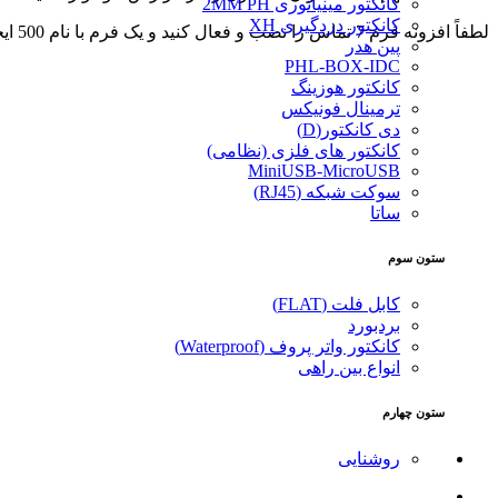
کانکتور مینیاتوری 2MM PH
کانکتور دزدگیری XH
لطفاً افزونه فرم 7 تماس را نصب و فعال کنید و یک فرم با نام 500 ایجاد کنید.
پین هدر
PHL-BOX-IDC
کانکتور هوزینگ
ترمینال فونیکس
دی کانکتور(D)
کانکتور های فلزی (نظامی)
MiniUSB-MicroUSB
سوکت شبکه (RJ45)
ساتا
ستون سوم
کابل فلت (FLAT)
بردبورد
کانکتور واتر پروف (Waterproof)
انواع بین راهی
ستون چهارم
روشنایی