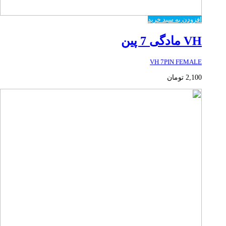
افزودن به سبد خرید
VH مادگی 7 پین
VH 7PIN FEMALE
2,100
تومان