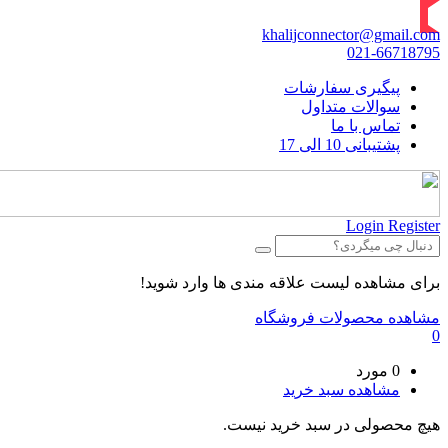
khalijconnector@gmail.com
021-66718795
پیگیری سفارشات
سوالات متداول
تماس با ما
پشتیبانی 10 الی 17
Login
Register
برای مشاهده لیست علاقه مندی ها وارد شوید!
مشاهده محصولات فروشگاه
0
0 مورد
مشاهده سبد خرید
هیچ محصولی در سبد خرید نیست.