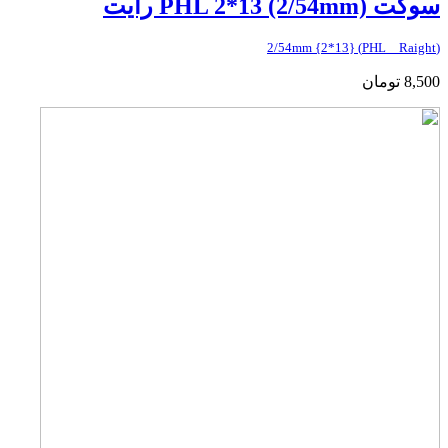
سوکت PHL 2*13 (2/54mm) رایت
(PHL _ Raight) {2*13} 2/54mm
8,500
تومان