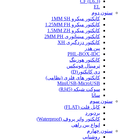
CF (L6.3)
EL
ستون دوم
کانکتور میکرو 1MM SH
کانکتور میکرو 1.25MM FH
کانکتور میکرو 1.5MM ZH
کانکتور مینیاتوری 2MM PH
کانکتور دزدگیری XH
پین هدر
PHL-BOX-IDC
کانکتور هوزینگ
ترمینال فونیکس
دی کانکتور(D)
کانکتور های فلزی (نظامی)
MiniUSB-MicroUSB
سوکت شبکه (RJ45)
ساتا
ستون سوم
کابل فلت (FLAT)
بردبورد
کانکتور واتر پروف (Waterproof)
انواع بین راهی
ستون چهارم
روشنایی