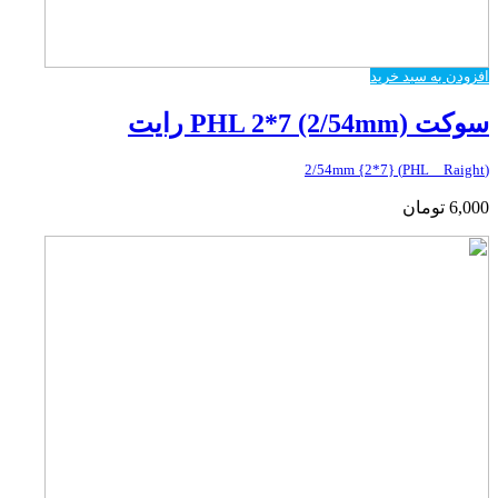
افزودن به سبد خرید
سوکت PHL 2*7 (2/54mm) رایت
(PHL _ Raight) {2*7} 2/54mm
6,000
تومان