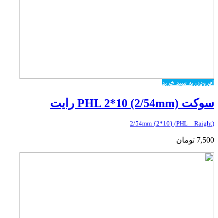
افزودن به سبد خرید
سوکت PHL 2*10 (2/54mm) رایت
(PHL _ Raight) {2*10} 2/54mm
7,500
تومان