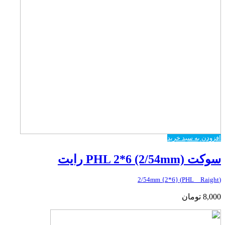
افزودن به سبد خرید
سوکت PHL 2*6 (2/54mm) رایت
(PHL _ Raight) {2*6} 2/54mm
8,000
تومان