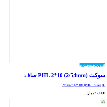
افزودن به سبد خرید
سوکت PHL 2*10 (2/54mm) صاف
(PHL _ Straight) {2*10} 2/54mm
7,000
تومان