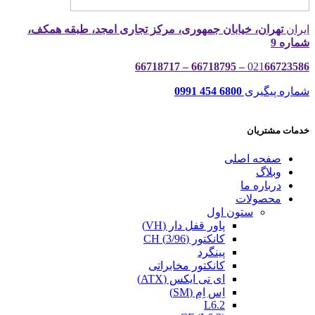
ایران
تهران، خیابان جمهوری، مرکز تجاری امجد، طبقه همکف،
شماره 9
021
66723586 – 66718795 – 66718717
شماره پیگیری
6800 454 0991
خدمات مشتریان
صفحه اصلی
وبلاگ
درباره ما
محصولات
ستون اول
پاور قفل دار (VH)
کانکتور (3/96) CH
پینگرد
کانکتور مخابراتی
ای تی ایکس (ATX)
اِس اِم (SM)
L6.2