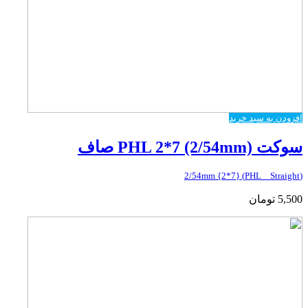
افزودن به سبد خرید
سوکت PHL 2*7 (2/54mm) صاف
(PHL _ Straight) {2*7} 2/54mm
5,500
تومان