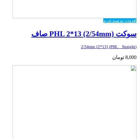
افزودن به سبد خرید
سوکت PHL 2*13 (2/54mm) صاف
(PHL _ Straight) {2*13} 2/54mm
8,000
تومان