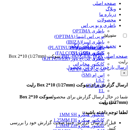
صفحه اصلی
وبلاگ
درباره ما
محصولات
باطری و یو پی اس
باطری OPTIMA
ستون اول
یو پی اس اپتیما (OPTIMA)
باطری ایبیزا(IBIZA)
تخفیف های شگفت انگیز
پاور قفل دار (VH)
باطری پلاتینیوم (PLATINUM)
کانکتور (3/96) CH
باطری فالکون(FALCON)
صفحه اصلی
BOX
PHL-BOX-IDC
سوکت Box 2*10 (1/27mm)
پینگرد
باطری کی اچ پاور (KH POWER)
رایت
کانکتور مخابراتی
ارسال بازخورد برای این محصول
ای تی ایکس (ATX)
×
اِس اِم (SM)
L6.2
ارسال گزارش برای سوکت Box 2*10 (1/27mm) رایت
CF (L6.3)
EL
شما در حال ارسال گزارش برای محصول
سوکت Box 2*10
(1/27mm) رایت
ستون دوم
لطفا توجه داشته باشید::
کانکتور میکرو 1MM SH
کانکتور میکرو 1.25MM FH
قبل از ارسال گزارش حتما صحت گزارش خود را بررسی
کانکتور میکرو 1.5MM ZH
کنید.