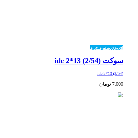
افزودن به سبد خرید
سوکت idc 2*13 (2/54)
idc 2*13 (2/54)
7,000
تومان