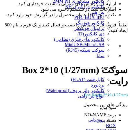
کانکتور مینیاتوری 2MM PH
از ارسال گزارش های متوالی به شدت خودداری کنید.
کانکتور دزدگیری XH
اطلاعات شما در سیستم ذخیره می شود.
پین هدر
نکته مهم: لطفا عنوان محصول را در گزارش خود وارد کنید.
PHL-BOX-IDC
کانکتور هوزینگ
لطفاً افزونه فرم 7 تماس را نصب و فعال کنید و یک فرم با نام 500
ترمینال فونیکس
ایجاد کنید.
دی کانکتور(D)
کانکتور های فلزی (نظامی)
MiniUSB-MicroUSB
سوکت شبکه (RJ45)
ساتا
سوکت Box 2*10 (1/27mm)
ستون سوم
رایت
کابل فلت (FLAT)
بردبورد
کانکتور واتر پروف (Waterproof)
Box Raight 2*10 (1/27mm)
انواع بین راهی
ویژگی های این محصول
ستون چهارم
برند: NO-NAME
روشنایی
دسته بندی :
BOX