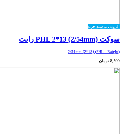
افزودن به سبد خرید
سوکت PHL 2*13 (2/54mm) رایت
(PHL _ Raight) {2*13} 2/54mm
8,500
تومان