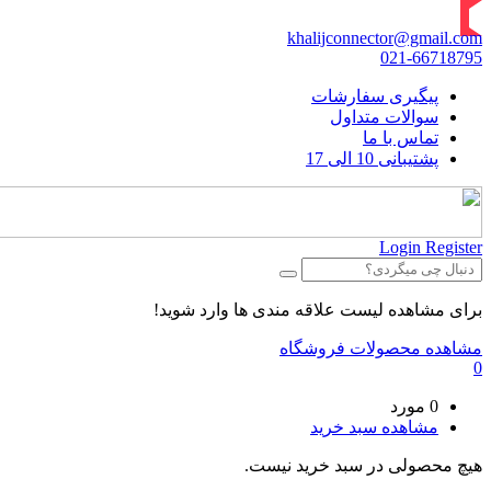
khalijconnector@gmail.com
021-66718795
پیگیری سفارشات
سوالات متداول
تماس با ما
پشتیبانی 10 الی 17
Login
Register
برای مشاهده لیست علاقه مندی ها وارد شوید!
مشاهده محصولات فروشگاه
0
0 مورد
مشاهده سبد خرید
هیچ محصولی در سبد خرید نیست.