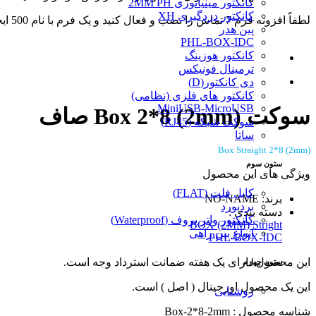
کانکتور مینیاتوری 2MM PH
کانکتور دزدگیری XH
لطفاً افزونه فرم 7 تماس را نصب و فعال کنید و یک فرم با نام 500 ایجاد کنید.
پین هدر
PHL-BOX-IDC
کانکتور هوزینگ
ترمینال فونیکس
دی کانکتور(D)
کانکتور های فلزی (نظامی)
MiniUSB-MicroUSB
سوکت Box 2*8 (2mm) صاف
سوکت شبکه (RJ45)
ساتا
Box Straight 2*8 (2mm)
ستون سوم
ویژگی های این محصول
کابل فلت (FLAT)
برند: NO-NAME
بردبورد
دسته بندی :
کانکتور واتر پروف (Waterproof)
BOX (2MM) Stright
انواع بین راهی
PHL-BOX-IDC
این محصول دارای یک هفته ضمانت استرداد وجه است.
ستون چهارم
این یک محصول اورجینال ( اصل ) است.
روشنایی
شناسه محصول : Box-2*8-2mm