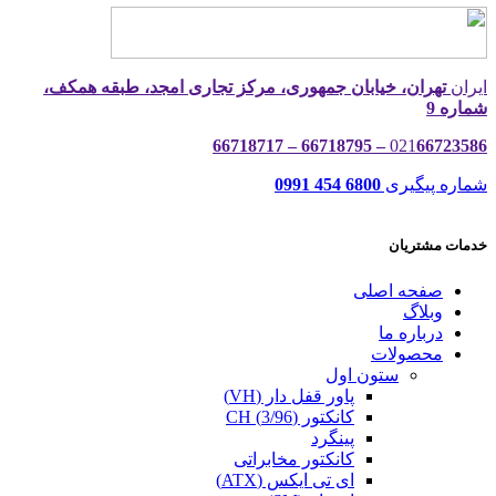
ایران
تهران، خیابان جمهوری، مرکز تجاری امجد، طبقه همکف،
شماره 9
021
66723586 – 66718795 – 66718717
شماره پیگیری
6800 454 0991
خدمات مشتریان
صفحه اصلی
وبلاگ
درباره ما
محصولات
ستون اول
پاور قفل دار (VH)
کانکتور (3/96) CH
پینگرد
کانکتور مخابراتی
ای تی ایکس (ATX)