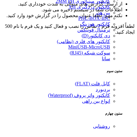
کانکتور مینیاتوری 2MM PH
از ارسال گزارش های متوالی به شدت خودداری کنید.
کانکتور دزدگیری XH
اطلاعات شما در سیستم ذخیره می شود.
پین هدر
نکته مهم: لطفا عنوان محصول را در گزارش خود وارد کنید.
PHL-BOX-IDC
کانکتور هوزینگ
لطفاً افزونه فرم 7 تماس را نصب و فعال کنید و یک فرم با نام 500
ترمینال فونیکس
ایجاد کنید.
دی کانکتور(D)
کانکتور های فلزی (نظامی)
MiniUSB-MicroUSB
سوکت شبکه (RJ45)
ساتا
ستون سوم
کابل فلت (FLAT)
بردبورد
کانکتور واتر پروف (Waterproof)
انواع بین راهی
ستون چهارم
روشنایی