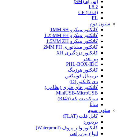
اِس اِم (SM)
L6.2
CF (L6.3)
EL
ستون دوم
کانکتور میکرو 1MM SH
کانکتور میکرو 1.25MM FH
کانکتور میکرو 1.5MM ZH
کانکتور مینیاتوری 2MM PH
کانکتور دزدگیری XH
پین هدر
PHL-BOX-IDC
کانکتور هوزینگ
ترمینال فونیکس
دی کانکتور(D)
کانکتور های فلزی (نظامی)
MiniUSB-MicroUSB
سوکت شبکه (RJ45)
ساتا
ستون سوم
کابل فلت (FLAT)
بردبورد
کانکتور واتر پروف (Waterproof)
انواع بین راهی