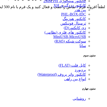
کانکتور مینیاتوری 2MM PH
کانکتور دزدگیری XH
لطفاً افزونه فرم 7 تماس را نصب و فعال کنید و یک فرم با نام 500 ایجاد کنید.
پین هدر
PHL-BOX-IDC
کانکتور هوزینگ
ترمینال فونیکس
دی کانکتور(D)
کانکتور های فلزی (نظامی)
MiniUSB-MicroUSB
سوکت شبکه (RJ45)
ساتا
ستون سوم
کابل فلت (FLAT)
بردبورد
کانکتور واتر پروف (Waterproof)
انواع بین راهی
ستون چهارم
روشنایی