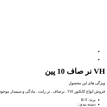
VH نر صاف 10 پین
ویژگی های این محصول
فروش انواع کانکتور VH . نرصاف . نر رایت . مادگی و سیمدار موجود در فروشگاه اینترنتی خلیج فارس. برای سفارش به سایت WWW.KHALIJCONNECTOR..COM مراجعه کنید.
برند: B-Y
دسته بندی :