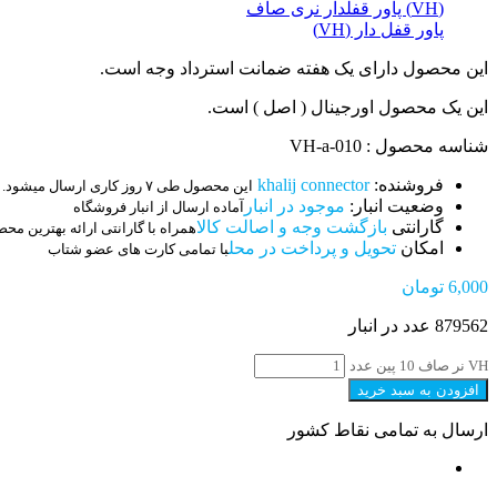
(VH) پاور قفلدار نری صاف
پاور قفل دار (VH)
این محصول دارای یک هفته ضمانت استرداد وجه است.
این یک محصول اورجینال ( اصل ) است.
شناسه محصول : 010-VH-a
فروشنده:
khalij connector
این محصول طی ۷ روز کاری ارسال میشود.
وضعیت انبار:
موجود در انبار
آماده ارسال از انبار فروشگاه
گارانتی
بازگشت وجه و اصالت کالا
همراه با گارانتی ارائه بهترین مح
امکان
تحویل و پرداخت در محل
با تمامی کارت های عضو شتاب
6,000
تومان
879562 عدد در انبار
VH نر صاف 10 پین عدد
افزودن به سبد خرید
ارسال به تمامی نقاط کشور