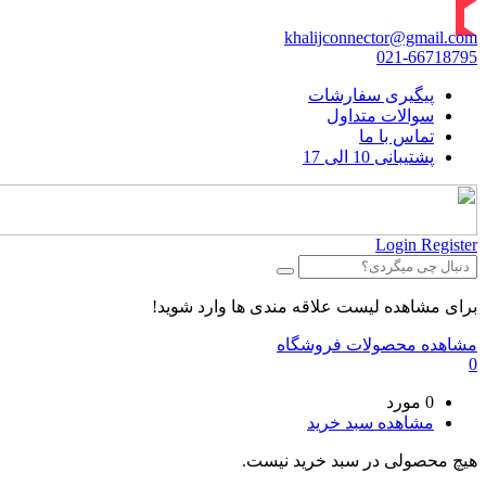
khalijconnector@gmail.com
021-66718795
پیگیری سفارشات
سوالات متداول
تماس با ما
پشتیبانی 10 الی 17
Login
Register
برای مشاهده لیست علاقه مندی ها وارد شوید!
مشاهده محصولات فروشگاه
0
0 مورد
مشاهده سبد خرید
هیچ محصولی در سبد خرید نیست.