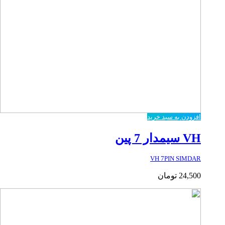
افزودن به سبد خرید
VH سیمدار 7 پین
VH 7PIN SIMDAR
24,500
تومان