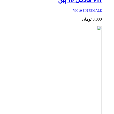
VH مادگی 10 پین
VH 10 PIN FEMALE
3,000
تومان