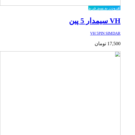
افزودن به سبد خرید
VH سیمدار 5 پین
VH 5PIN SIMDAR
17,500
تومان