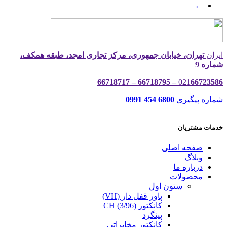
←
ایران
تهران، خیابان جمهوری، مرکز تجاری امجد، طبقه همکف،
شماره 9
021
66723586 – 66718795 – 66718717
شماره پیگیری
6800 454 0991
خدمات مشتریان
صفحه اصلی
وبلاگ
درباره ما
محصولات
ستون اول
پاور قفل دار (VH)
کانکتور (3/96) CH
پینگرد
کانکتور مخابراتی