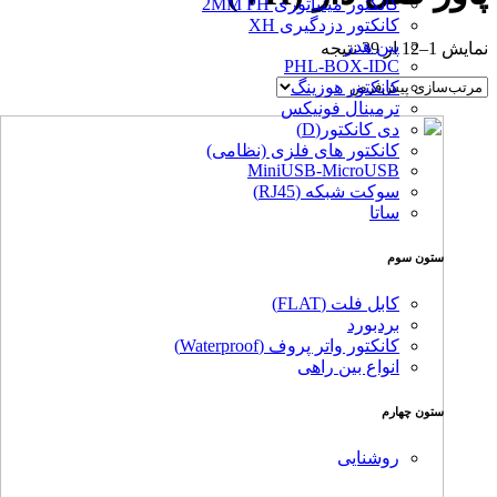
کانکتور مینیاتوری 2MM PH
کانکتور دزدگیری XH
پین هدر
نمایش 1–12 از 39 نتیجه
PHL-BOX-IDC
کانکتور هوزینگ
ترمینال فونیکس
دی کانکتور(D)
کانکتور های فلزی (نظامی)
MiniUSB-MicroUSB
سوکت شبکه (RJ45)
ساتا
ستون سوم
کابل فلت (FLAT)
بردبورد
کانکتور واتر پروف (Waterproof)
انواع بین راهی
ستون چهارم
روشنایی