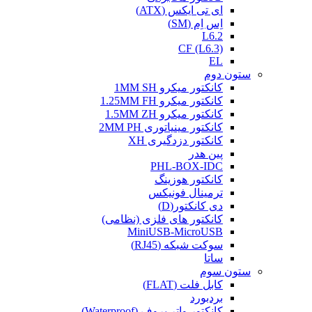
ای تی ایکس (ATX)
اِس اِم (SM)
L6.2
CF (L6.3)
EL
ستون دوم
کانکتور میکرو 1MM SH
کانکتور میکرو 1.25MM FH
کانکتور میکرو 1.5MM ZH
کانکتور مینیاتوری 2MM PH
کانکتور دزدگیری XH
پین هدر
PHL-BOX-IDC
کانکتور هوزینگ
ترمینال فونیکس
دی کانکتور(D)
کانکتور های فلزی (نظامی)
MiniUSB-MicroUSB
سوکت شبکه (RJ45)
ساتا
ستون سوم
کابل فلت (FLAT)
بردبورد
کانکتور واتر پروف (Waterproof)