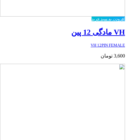
افزودن به سبد خرید
VH مادگی 12 پین
VH 12PIN FEMALE
3,600
تومان