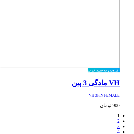
افزودن به سبد خرید
VH مادگی 3 پین
VH 3PIN FEMALE
900
تومان
1
2
3
4