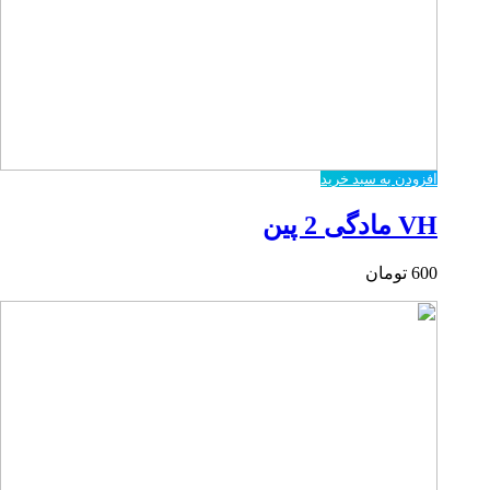
افزودن به سبد خرید
VH مادگی 2 پین
600
تومان