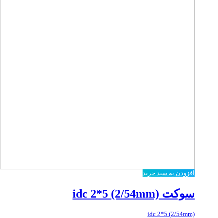
افزودن به سبد خرید
سوکت idc 2*5 (2/54mm)
idc 2*5 (2/54mm)