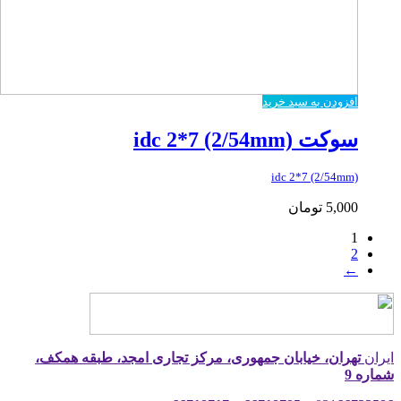
افزودن به سبد خرید
سوکت idc 2*7 (2/54mm)
idc 2*7 (2/54mm)
5,000
تومان
1
2
←
ایران
تهران، خیابان جمهوری، مرکز تجاری امجد، طبقه همکف،
شماره 9