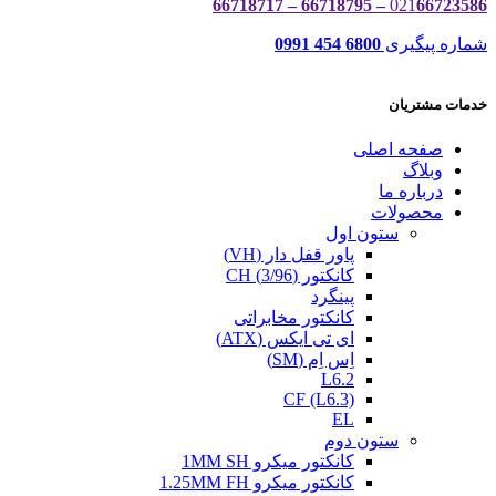
021
66723586 – 66718795 – 66718717
شماره پیگیری
6800 454 0991
خدمات مشتریان
صفحه اصلی
وبلاگ
درباره ما
محصولات
ستون اول
پاور قفل دار (VH)
کانکتور (3/96) CH
پینگرد
کانکتور مخابراتی
ای تی ایکس (ATX)
اِس اِم (SM)
L6.2
CF (L6.3)
EL
ستون دوم
کانکتور میکرو 1MM SH
کانکتور میکرو 1.25MM FH