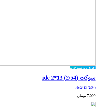
افزودن به سبد خرید
سوکت idc 2*13 (2/54)
idc 2*13 (2/54)
7,000
تومان