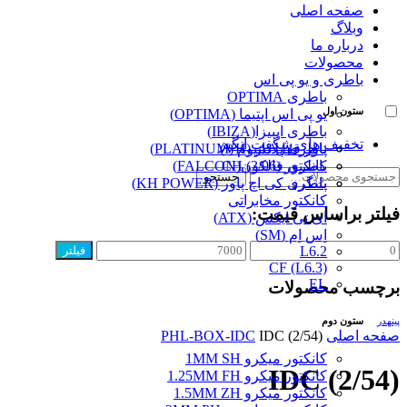
صفحه اصلی
وبلاگ
درباره ما
محصولات
باطری و یو پی اس
باطری OPTIMA
ستون اول
یو پی اس اپتیما (OPTIMA)
باطری ایبیزا(IBIZA)
تخفیف های شگفت انگیز
پاور قفل دار (VH)
باطری پلاتینیوم (PLATINUM)
کانکتور (3/96) CH
باطری فالکون(FALCON)
جستجو
جستجو
پینگرد
باطری کی اچ پاور (KH POWER)
برای:
کانکتور مخابراتی
فیلتر براساس قیمت:
ای تی ایکس (ATX)
اِس اِم (SM)
حداقل
حداکثر
L6.2
فیلتر
قیمت
قیمت
CF (L6.3)
EL
برچسب محصولات
ستون دوم
پینهدر
صفحه اصلی
IDC (2/54)
PHL-BOX-IDC
کانکتور میکرو 1MM SH
IDC (2/54)
کانکتور میکرو 1.25MM FH
کانکتور میکرو 1.5MM ZH