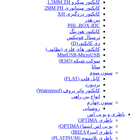
کانکتور میکرو 1.5MM ZH
کانکتور مینیاتوری 2MM PH
کانکتور دزدگیری XH
پین هدر
PHL-BOX-IDC
کانکتور هوزینگ
ترمینال فونیکس
دی کانکتور(D)
کانکتور های فلزی (نظامی)
MiniUSB-MicroUSB
سوکت شبکه (RJ45)
ساتا
ستون سوم
کابل فلت (FLAT)
بردبورد
کانکتور واتر پروف (Waterproof)
انواع بین راهی
ستون چهارم
روشنایی
باطری و یو پی اس
باطری OPTIMA
یو پی اس اپتیما (OPTIMA)
باطری ایبیزا(IBIZA)
باطری پلاتینیوم (PLATINUM)