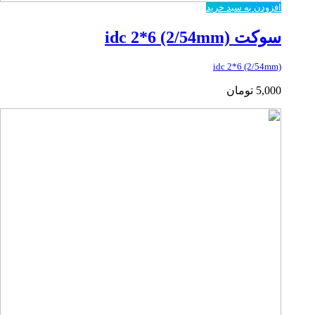
افزودن به سبد خرید
سوکت idc 2*6 (2/54mm)
idc 2*6 (2/54mm)
5,000
تومان