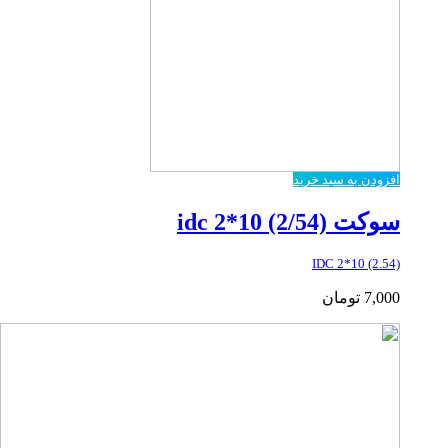
افزودن به سبد خرید
سوکت idc 2*10 (2/54)
IDC 2*10 (2.54)
7,000
تومان