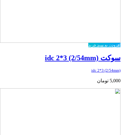
افزودن به سبد خرید
سوکت idc 2*3 (2/54mm)
idc 2*3 (2/54mm)
5,000
تومان