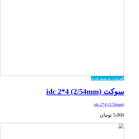
افزودن به سبد خرید
سوکت idc 2*4 (2/54mm)
idc 2*4 (2/54mm)
5,000
تومان