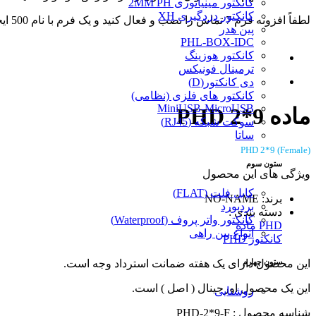
کانکتور مینیاتوری 2MM PH
کانکتور دزدگیری XH
لطفاً افزونه فرم 7 تماس را نصب و فعال کنید و یک فرم با نام 500 ایجاد کنید.
پین هدر
PHL-BOX-IDC
کانکتور هوزینگ
ترمینال فونیکس
دی کانکتور(D)
کانکتور های فلزی (نظامی)
MiniUSB-MicroUSB
ماده PHD 2*9
سوکت شبکه (RJ45)
ساتا
PHD 2*9 (Female)
ستون سوم
ویژگی های این محصول
کابل فلت (FLAT)
برند: NO-NAME
بردبورد
دسته بندی :
کانکتور واتر پروف (Waterproof)
PHD ماده
انواع بین راهی
کانکتور PHD
ستون چهارم
این محصول دارای یک هفته ضمانت استرداد وجه است.
این یک محصول اورجینال ( اصل ) است.
روشنایی
شناسه محصول : PHD-2*9-F